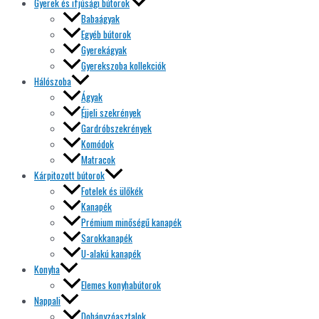
Gyerek és ifjúsági bútorok
Babaágyak
Egyéb bútorok
Gyerekágyak
Gyerekszoba kollekciók
Hálószoba
Ágyak
Éjjeli szekrények
Gardróbszekrények
Komódok
Matracok
Kárpitozott bútorok
Fotelek és ülőkék
Kanapék
Prémium minőségű kanapék
Sarokkanapék
U-alakú kanapék
Konyha
Elemes konyhabútorok
Nappali
Dohányzóasztalok