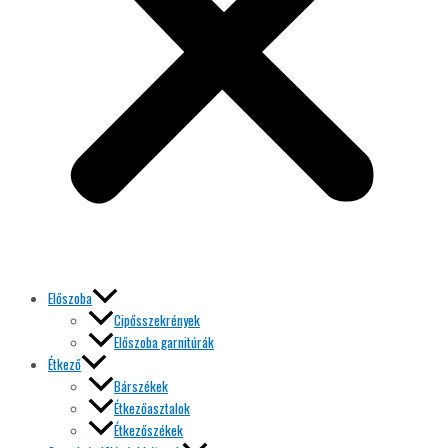
Előszoba
Cipősszekrények
Előszoba garnitúrák
Étkező
Bárszékek
Étkezőasztalok
Étkezőszékek