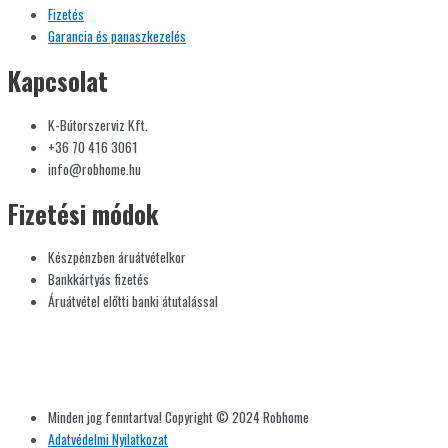
Fizetés
Garancia és panaszkezelés
Kapcsolat
K-Bútorszerviz Kft.
+36 70 416 3061
info@robhome.hu
Fizetési módok
Készpénzben áruátvételkor
Bankkártyás fizetés
Áruátvétel előtti banki átutalással
Minden jog fenntartva! Copyright © 2024 Robhome
Adatvédelmi Nyilatkozat