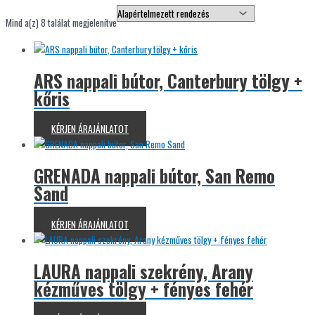
Mind a(z) 8 találat megjelenítve
ARS nappali bútor, Canterbury tölgy +
kőris
KÉRJEN ÁRAJÁNLATOT
GRENADA nappali bútor, San Remo
Sand
KÉRJEN ÁRAJÁNLATOT
LAURA nappali szekrény, Arany
kézműves tölgy + fényes fehér