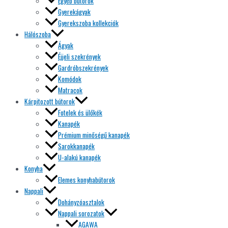
Egyéb bútorok
Gyerekágyak
Gyerekszoba kollekciók
Hálószoba
Ágyak
Éjjeli szekrények
Gardróbszekrények
Komódok
Matracok
Kárpitozott bútorok
Fotelek és ülőkék
Kanapék
Prémium minőségű kanapék
Sarokkanapék
U-alakú kanapék
Konyha
Elemes konyhabútorok
Nappali
Dohányzóasztalok
Nappali sorozatok
AGAWA