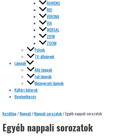
RAWENO
RIO
VERONA
VIA
WERSAL
ZEFIR
ZOOM
Polcok
TV-állványok
Lámpák
Álló lámpák
Fali lámpák
Mennyezeti lámpák
Kültéri bútorok
Bejelentkezés
Kezdőlap
/
Nappali
/
Nappali sorozatok
/ Egyéb nappali sorozatok
Egyéb nappali sorozatok