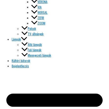
VERONA
VIA
WERSAL
ZEFIR
ZOOM
Polcok
TV-állványok
Lámpák
Álló lámpák
Fali lámpák
Mennyezeti lámpák
Kültéri bútorok
Bejelentkezés