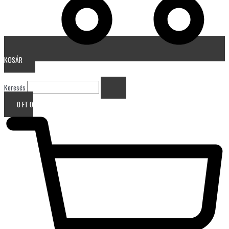
KOSÁR
Keresés
0
FT
0