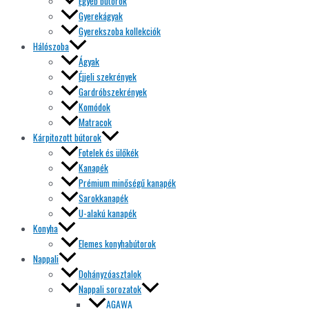
Egyéb bútorok
Gyerekágyak
Gyerekszoba kollekciók
Hálószoba
Ágyak
Éjjeli szekrények
Gardróbszekrények
Komódok
Matracok
Kárpitozott bútorok
Fotelek és ülőkék
Kanapék
Prémium minőségű kanapék
Sarokkanapék
U-alakú kanapék
Konyha
Elemes konyhabútorok
Nappali
Dohányzóasztalok
Nappali sorozatok
AGAWA