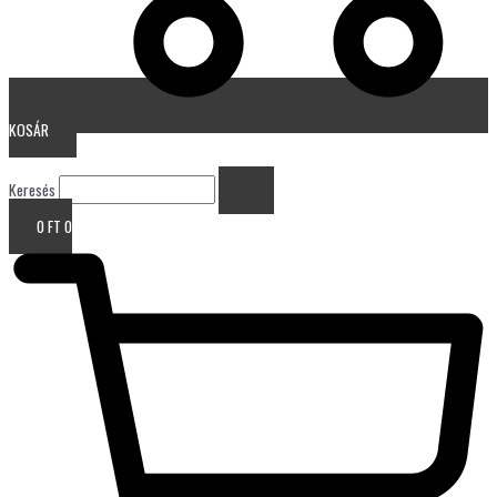
KOSÁR
Keresés
0
FT
0