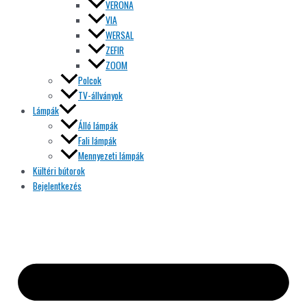
VERONA
VIA
WERSAL
ZEFIR
ZOOM
Polcok
TV-állványok
Lámpák
Álló lámpák
Fali lámpák
Mennyezeti lámpák
Kültéri bútorok
Bejelentkezés