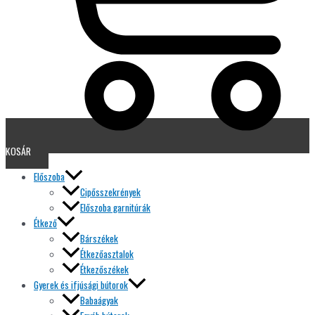
KOSÁR
Előszoba
Cipősszekrények
Előszoba garnitúrák
Étkező
Bárszékek
Étkezőasztalok
Étkezőszékek
Gyerek és ifjúsági bútorok
Babaágyak