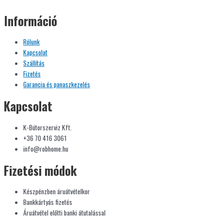
Információ
Rólunk
Kapcsolat
Szállítás
Fizetés
Garancia és panaszkezelés
Kapcsolat
K-Bútorszerviz Kft.
+36 70 416 3061
info@robhome.hu
Fizetési módok
Készpénzben áruátvételkor
Bankkártyás fizetés
Áruátvétel előtti banki átutalással