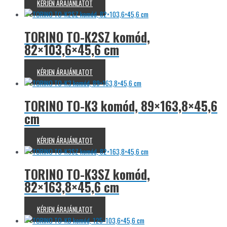
KÉRJEN ÁRAJÁNLATOT
TORINO TO-K2SZ komód,
82×103,6×45,6 cm
KÉRJEN ÁRAJÁNLATOT
TORINO TO-K3 komód, 89×163,8×45,6
cm
KÉRJEN ÁRAJÁNLATOT
TORINO TO-K3SZ komód,
82×163,8×45,6 cm
KÉRJEN ÁRAJÁNLATOT