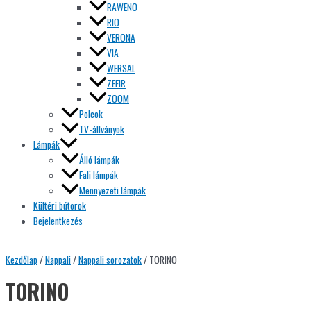
RAWENO
RIO
VERONA
VIA
WERSAL
ZEFIR
ZOOM
Polcok
TV-állványok
Lámpák
Álló lámpák
Fali lámpák
Mennyezeti lámpák
Kültéri bútorok
Bejelentkezés
Kezdőlap
/
Nappali
/
Nappali sorozatok
/ TORINO
TORINO