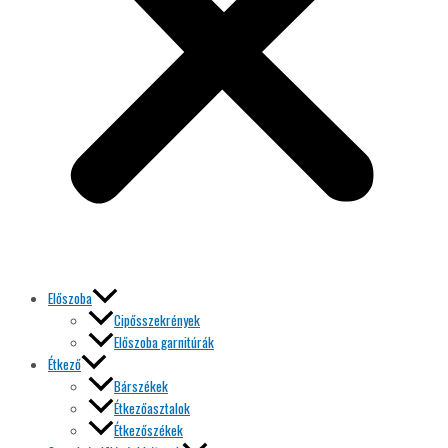
Előszoba
Cipősszekrények
Előszoba garnitúrák
Étkező
Bárszékek
Étkezőasztalok
Étkezőszékek