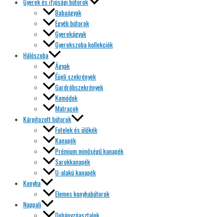
Gyerek és ifjúsági bútorok
Babaágyak
Egyéb bútorok
Gyerekágyak
Gyerekszoba kollekciók
Hálószoba
Ágyak
Éjjeli szekrények
Gardróbszekrények
Komódok
Matracok
Kárpitozott bútorok
Fotelek és ülőkék
Kanapék
Prémium minőségű kanapék
Sarokkanapék
U-alakú kanapék
Konyha
Elemes konyhabútorok
Nappali
Dohányzóasztalok