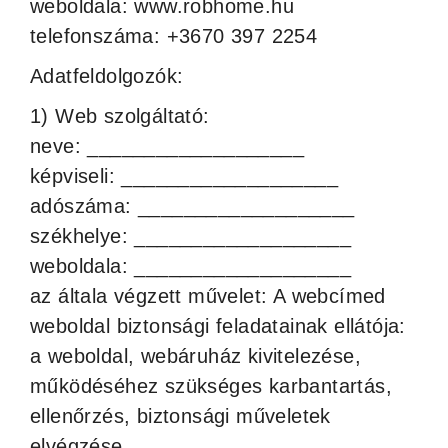
weboldala: www.robhome.hu
telefonszáma: +3670 397 2254
Adatfeldolgozók:
1) Web szolgáltató:
neve: ___________________
képviseli: ___________________
adószáma: ___________________
székhelye: ___________________
weboldala: ___________________
az általa végzett művelet: A webcímed
weboldal biztonsági feladatainak ellátója:
a weboldal, webáruház kivitelezése,
működéséhez szükséges karbantartás,
ellenőrzés, biztonsági műveletek
elvégzése.