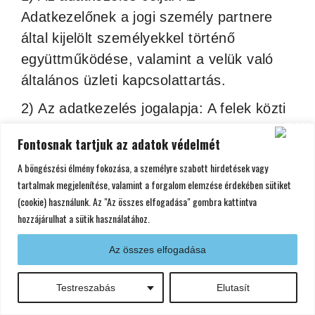
Adatkezelőnek a jogi személy partnere
által kijelölt személyekkel történő
együttműködése, valamint a velük való
általános üzleti kapcsolattartás.
2) Az adatkezelés jogalapja: A felek közti
szerződésből fakadó kötelezettségek
Fontosnak tartjuk az adatok védelmét
teljesítése.
A böngészési élmény fokozása, a személyre szabott hirdetések vagy
3) A személyes adatok címzettjei, a
tartalmak megjelenítése, valamint a forgalom elemzése érdekében sütiket
címzettek kategóriái: Az Adatkezelőnek a
(cookie) használunk. Az "Az összes elfogadása" gombra kattintva
hozzájárulhat a sütik használatához.
szerződés teljesítésében eljáró
munkavállalói.
Az összes elfogadása
4) A kezelt adatok köre és célja: név –
Testreszabás
Elutasít
azonosítás; e-mail cím – kapcsolattartás;
telefonszám – kapcsolattartás.