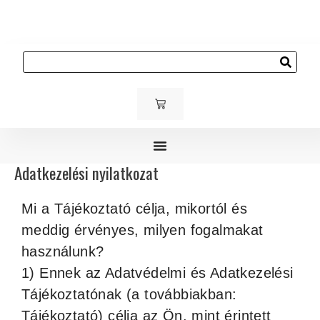
Skip
to
content
Keresés
KOSÁR
Adatkezelési nyilatkozat
Gyerek és ifjúsági bútorok
Kárpitozott bútorok
Kültéri bútorok
Mi a Tájékoztató célja, mikortól és
meddig érvényes, milyen fogalmakat
használunk?
1) Ennek az Adatvédelmi és Adatkezelési
Tájékoztatónak (a továbbiakban:
Tájékoztató) célja az Ön, mint érintett