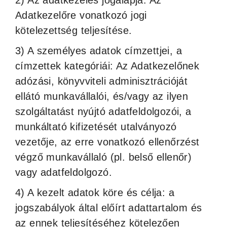
2) Az adatkezelés jogalapja: Az
Adatkezelőre vonatkozó jogi
kötelezettség teljesítése.
3) A személyes adatok címzettjei, a
címzettek kategóriái: Az Adatkezelőnek
adózási, könyvviteli adminisztrációját
ellátó munkavállalói, és/vagy az ilyen
szolgáltatást nyújtó adatfeldolgozói, a
munkáltató kifizetését utalványozó
vezetője, az erre vonatkozó ellenőrzést
végző munkavállaló (pl. belső ellenőr)
vagy adatfeldolgozó.
4) A kezelt adatok köre és célja: a
jogszabályok által előírt adattartalom és
az ennek teljesítéséhez kötelezően