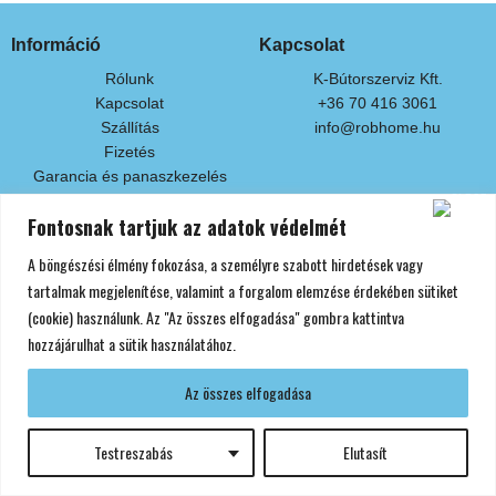
Információ
Kapcsolat
Rólunk
K-Bútorszerviz Kft.
Kapcsolat
+36 70 416 3061
Szállítás
info@robhome.hu
Fizetés
Garancia és panaszkezelés
Fontosnak tartjuk az adatok védelmét
Fizetési módok
A böngészési élmény fokozása, a személyre szabott hirdetések vagy
Készpénzben áruátvételkor
Bankkártyás fizetés
tartalmak megjelenítése, valamint a forgalom elemzése érdekében sütiket
Áruátvétel előtti banki átutalással
(cookie) használunk. Az "Az összes elfogadása" gombra kattintva
hozzájárulhat a sütik használatához.
Az összes elfogadása
Minden jog fenntartva! Copyright © 2024 Robhome
Adatvédelmi Nyilatkozat
Általános Szerződési Feltételek
Impresszum
F
Testreszabás
Elutasít
a
c