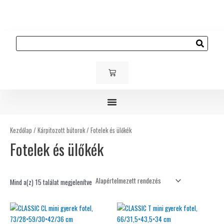
Skip
to
content
Keresés
KOSÁR
Gyerek és ifjúsági bútorok
Kárpitozott bútorok
Kültéri bútorok
Kezdőlap
/
Kárpitozott bútorok
/ Fotelek és ülőkék
Fotelek és ülőkék
Mind a(z) 15 találat megjelenítve