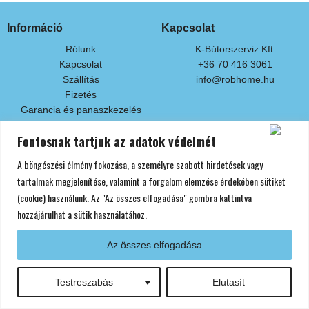
Információ
Kapcsolat
Rólunk
K-Bútorszerviz Kft.
Kapcsolat
+36 70 416 3061
Szállítás
info@robhome.hu
Fizetés
Garancia és panaszkezelés
Fontosnak tartjuk az adatok védelmét
Fizetési módok
A böngészési élmény fokozása, a személyre szabott hirdetések vagy
Készpénzben áruátvételkor
Bankkártyás fizetés
tartalmak megjelenítése, valamint a forgalom elemzése érdekében sütiket
Áruátvétel előtti banki átutalással
(cookie) használunk. Az "Az összes elfogadása" gombra kattintva
hozzájárulhat a sütik használatához.
Az összes elfogadása
Minden jog fenntartva! Copyright © 2024 Robhome
Adatvédelmi Nyilatkozat
Általános Szerződési Feltételek
Impresszum
F
Testreszabás
Elutasít
a
c