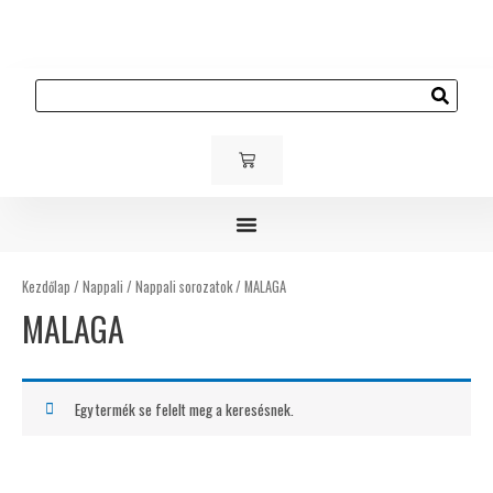
Skip
to
content
Keresés
KOSÁR
Gyerek és ifjúsági bútorok
Kárpitozott bútorok
Kültéri bútorok
Kezdőlap
/
Nappali
/
Nappali sorozatok
/ MALAGA
MALAGA
Egy termék se felelt meg a keresésnek.