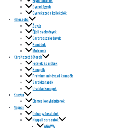
Egyéb bútorok
Gyerekágyak
Gyerekszoba kollekciók
Hálószoba
Ágyak
Éjjeli szekrények
Gardróbszekrények
Komódok
Matracok
Kárpitozott bútorok
Fotelek és ülőkék
Kanapék
Prémium minőségű kanapék
Sarokkanapék
U-alakú kanapék
Konyha
Elemes konyhabútorok
Nappali
Dohányzóasztalok
Nappali sorozatok
AGAWA