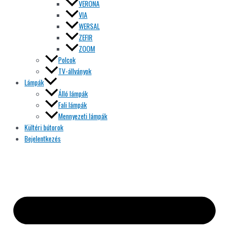
VERONA
VIA
WERSAL
ZEFIR
ZOOM
Polcok
TV-állványok
Lámpák
Álló lámpák
Fali lámpák
Mennyezeti lámpák
Kültéri bútorok
Bejelentkezés