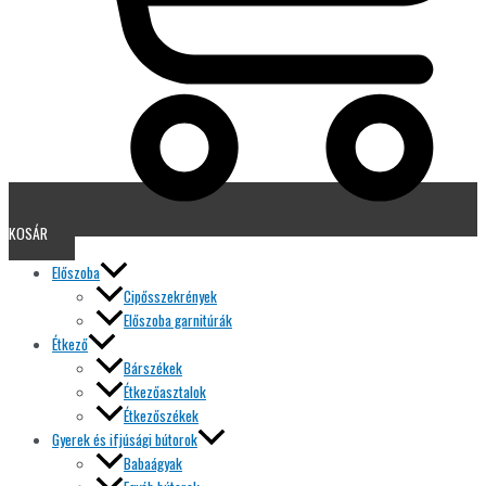
KOSÁR
Előszoba
Cipősszekrények
Előszoba garnitúrák
Étkező
Bárszékek
Étkezőasztalok
Étkezőszékek
Gyerek és ifjúsági bútorok
Babaágyak