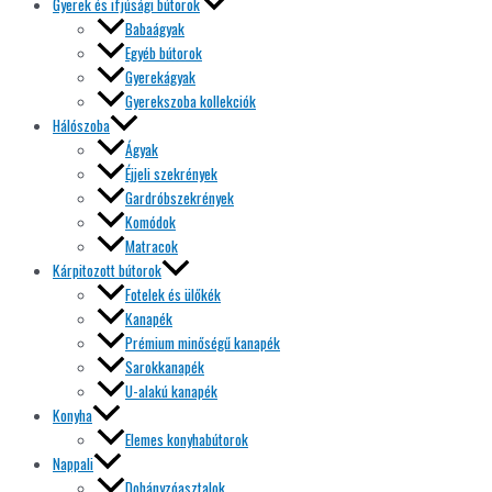
Gyerek és ifjúsági bútorok
Babaágyak
Egyéb bútorok
Gyerekágyak
Gyerekszoba kollekciók
Hálószoba
Ágyak
Éjjeli szekrények
Gardróbszekrények
Komódok
Matracok
Kárpitozott bútorok
Fotelek és ülőkék
Kanapék
Prémium minőségű kanapék
Sarokkanapék
U-alakú kanapék
Konyha
Elemes konyhabútorok
Nappali
Dohányzóasztalok