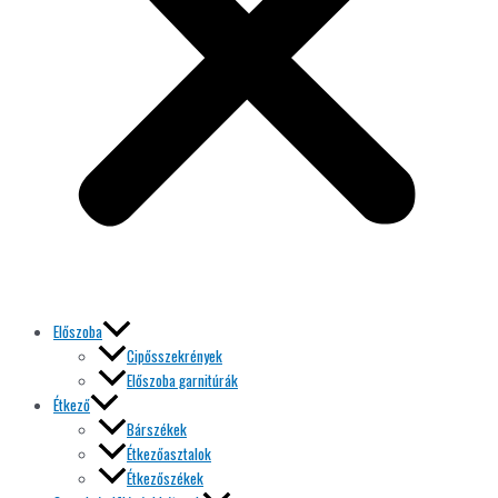
Előszoba
Cipősszekrények
Előszoba garnitúrák
Étkező
Bárszékek
Étkezőasztalok
Étkezőszékek