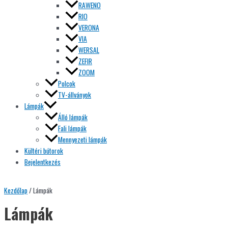
RAWENO
RIO
VERONA
VIA
WERSAL
ZEFIR
ZOOM
Polcok
TV-állványok
Lámpák
Álló lámpák
Fali lámpák
Mennyezeti lámpák
Kültéri bútorok
Bejelentkezés
Kezdőlap
/ Lámpák
Lámpák