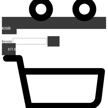
KOSÁR
Keresés
0
FT
0