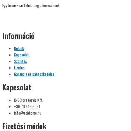
Egy termék se felelt meg a keresésnek.
Információ
Rólunk
Kapcsolat
Szállítás
Fizetés
Garancia és panaszkezelés
Kapcsolat
K-Bútorszerviz Kft.
+36 70 416 3061
info@robhome.hu
Fizetési módok