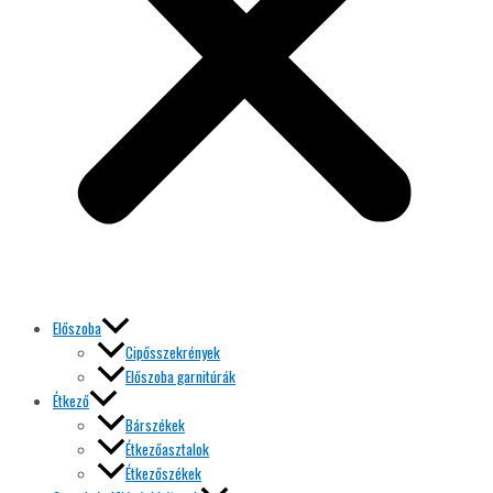
Előszoba
Cipősszekrények
Előszoba garnitúrák
Étkező
Bárszékek
Étkezőasztalok
Étkezőszékek