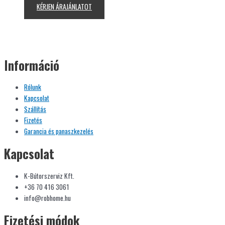
KÉRJEN ÁRAJÁNLATOT
Információ
Rólunk
Kapcsolat
Szállítás
Fizetés
Garancia és panaszkezelés
Kapcsolat
K-Bútorszerviz Kft.
+36 70 416 3061
info@robhome.hu
Fizetési módok