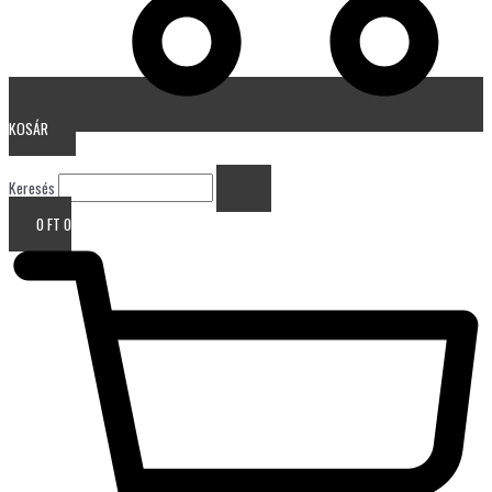
KOSÁR
Keresés
0
FT
0