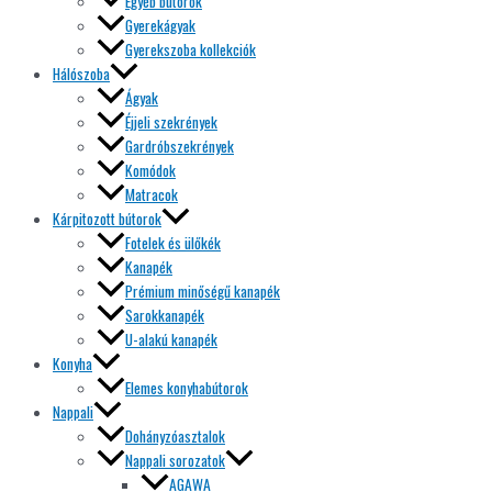
Egyéb bútorok
Gyerekágyak
Gyerekszoba kollekciók
Hálószoba
Ágyak
Éjjeli szekrények
Gardróbszekrények
Komódok
Matracok
Kárpitozott bútorok
Fotelek és ülőkék
Kanapék
Prémium minőségű kanapék
Sarokkanapék
U-alakú kanapék
Konyha
Elemes konyhabútorok
Nappali
Dohányzóasztalok
Nappali sorozatok
AGAWA