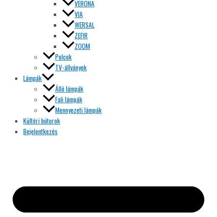
VERONA
VIA
WERSAL
ZEFIR
ZOOM
Polcok
TV-állványok
Lámpák
Álló lámpák
Fali lámpák
Mennyezeti lámpák
Kültéri bútorok
Bejelentkezés