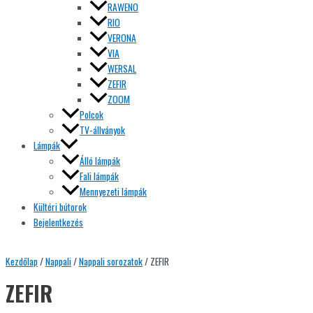
RAWENO
RIO
VERONA
VIA
WERSAL
ZEFIR
ZOOM
Polcok
TV-állványok
Lámpák
Álló lámpák
Fali lámpák
Mennyezeti lámpák
Kültéri bútorok
Bejelentkezés
Kezdőlap
/
Nappali
/
Nappali sorozatok
/ ZEFIR
ZEFIR