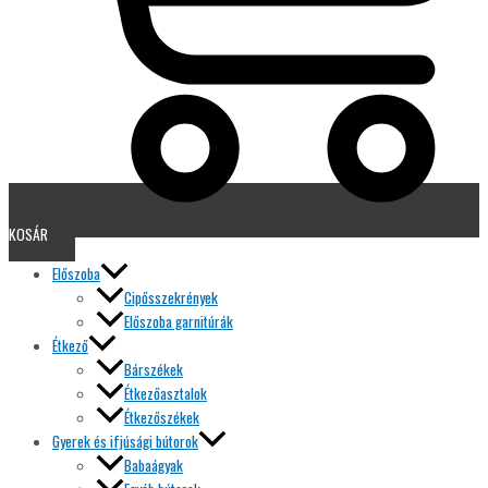
KOSÁR
Előszoba
Cipősszekrények
Előszoba garnitúrák
Étkező
Bárszékek
Étkezőasztalok
Étkezőszékek
Gyerek és ifjúsági bútorok
Babaágyak