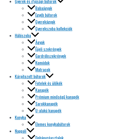
Gyerek és ifjúsági bútorok
Babaágyak
Egyéb bútorok
Gyerekágyak
Gyerekszoba kollekciók
Hálószoba
Ágyak
Éjjeli szekrények
Gardróbszekrények
Komódok
Matracok
Kárpitozott bútorok
Fotelek és ülőkék
Kanapék
Prémium minőségű kanapék
Sarokkanapék
U-alakú kanapék
Konyha
Elemes konyhabútorok
Nappali
Dohányzóasztalok