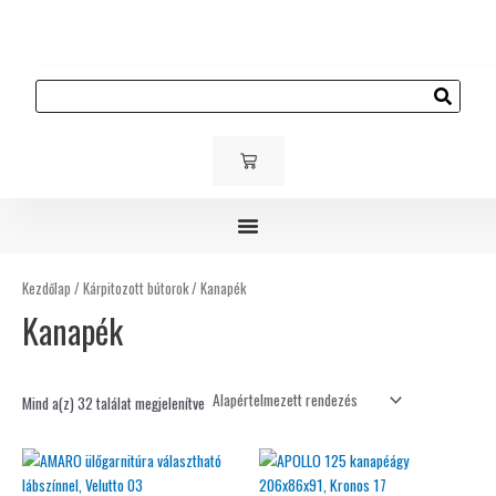
Skip
to
content
Keresés
KOSÁR
Gyerek és ifjúsági bútorok
Kárpitozott bútorok
Kültéri bútorok
Kezdőlap
/
Kárpitozott bútorok
/ Kanapék
Kanapék
Mind a(z) 32 találat megjelenítve
Ennek
a