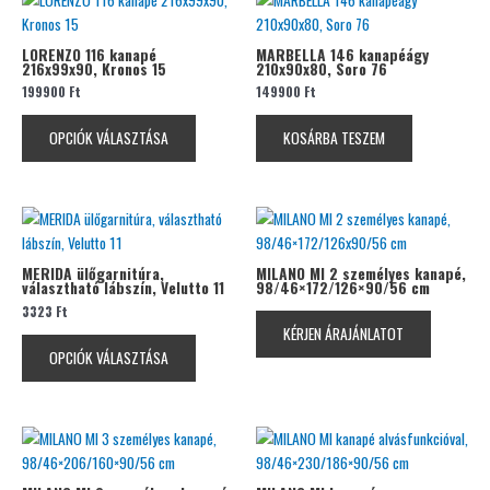
választhatók
a
ki
terméknek
LORENZO 116 kanapé
MARBELLA 146 kanapéágy
216x99x90, Kronos 15
210x90x80, Soro 76
több
199900
Ft
149900
Ft
variációja
van.
OPCIÓK VÁLASZTÁSA
KOSÁRBA TESZEM
A
változatok
a
termékoldalon
Ennek
választhatók
a
ki
terméknek
MERIDA ülőgarnitúra,
MILANO MI 2 személyes kanapé,
választható lábszín, Velutto 11
98/46×172/126×90/56 cm
több
3323
Ft
variációja
KÉRJEN ÁRAJÁNLATOT
van.
OPCIÓK VÁLASZTÁSA
A
változatok
a
termékoldalon
választhatók
ki