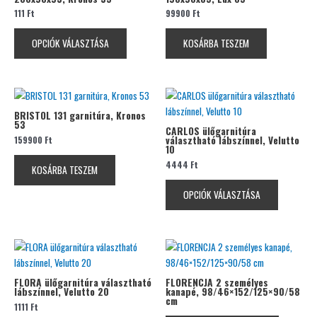
111
Ft
99900
Ft
variációja
van.
OPCIÓK VÁLASZTÁSA
KOSÁRBA TESZEM
A
változatok
a
termékoldalon
Ennek
választhatók
a
BRISTOL 131 garnitúra, Kronos
ki
53
terméknek
CARLOS ülőgarnitúra
159900
Ft
választható lábszínnel, Velutto
több
10
variációja
4444
Ft
KOSÁRBA TESZEM
van.
A
OPCIÓK VÁLASZTÁSA
változatok
a
termékolda
Ennek
választhat
a
ki
terméknek
FLORA ülőgarnitúra választható
FLORENCJA 2 személyes
lábszínnel, Velutto 20
kanapé, 98/46×152/125×90/58
több
cm
1111
Ft
variációja