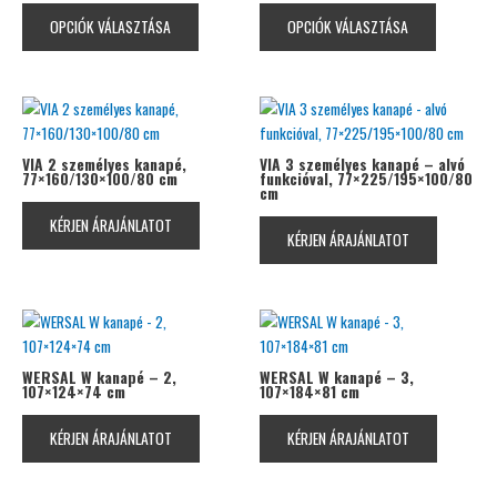
van.
van.
OPCIÓK VÁLASZTÁSA
OPCIÓK VÁLASZTÁSA
A
A
változatok
változatok
a
a
termékoldalon
termékolda
választhatók
választhat
ki
ki
VIA 2 személyes kanapé,
VIA 3 személyes kanapé – alvó
77×160/130×100/80 cm
funkcióval, 77×225/195×100/80
cm
KÉRJEN ÁRAJÁNLATOT
KÉRJEN ÁRAJÁNLATOT
WERSAL W kanapé – 2,
WERSAL W kanapé – 3,
107×124×74 cm
107×184×81 cm
KÉRJEN ÁRAJÁNLATOT
KÉRJEN ÁRAJÁNLATOT