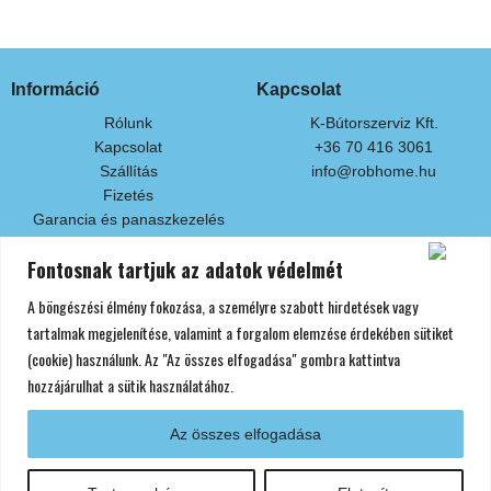
Információ
Kapcsolat
Rólunk
K-Bútorszerviz Kft.
Kapcsolat
+36 70 416 3061
Szállítás
info@robhome.hu
Fizetés
Garancia és panaszkezelés
Fontosnak tartjuk az adatok védelmét
Fizetési módok
A böngészési élmény fokozása, a személyre szabott hirdetések vagy
Készpénzben áruátvételkor
Bankkártyás fizetés
tartalmak megjelenítése, valamint a forgalom elemzése érdekében sütiket
Áruátvétel előtti banki átutalással
(cookie) használunk. Az "Az összes elfogadása" gombra kattintva
hozzájárulhat a sütik használatához.
Az összes elfogadása
Minden jog fenntartva! Copyright © 2024 Robhome
Adatvédelmi Nyilatkozat
Általános Szerződési Feltételek
Impresszum
F