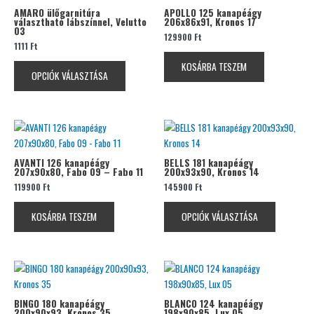
terméknek
AMARO ülőgarnitúra
APOLLO 125 kanapéágy
választható lábszínnel, Velutto
206x86x91, Kronos 17
több
03
129900
Ft
variációja
1111
Ft
van.
KOSÁRBA TESZEM
A
OPCIÓK VÁLASZTÁSA
változatok
a
termékoldalon
Ennek
választhatók
a
ki
terméknek
AVANTI 126 kanapéágy
BELLS 181 kanapéágy
207x90x80, Fabo 09 – Fabo 11
200x93x90, Kronos 14
több
119900
Ft
145900
Ft
variációja
van.
KOSÁRBA TESZEM
OPCIÓK VÁLASZTÁSA
A
változatok
a
termékolda
Ennek
választhat
a
ki
terméknek
BINGO 180 kanapéágy
BLANCO 124 kanapéágy
200x90x93, Kronos 35
198x90x85, Lux 05
több