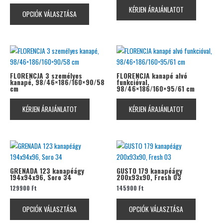
van.
KÉRJEN ÁRAJÁNLATOT
OPCIÓK VÁLASZTÁSA
A
változatok
a
termékoldalon
választhatók
ki
FLORENCJA 3 személyes
FLORENCJA kanapé alvó
kanapé, 98/46×186/160×90/58
funkcióval,
cm
98/46×186/160×95/61 cm
KÉRJEN ÁRAJÁNLATOT
KÉRJEN ÁRAJÁNLATOT
Ennek
Ennek
a
a
terméknek
terméknek
GRENADA 123 kanapéágy
GUSTO 179 kanapéágy
194x94x96, Soro 34
200x93x90, Fresh 03
több
több
129900
Ft
145900
Ft
variációja
variációja
van.
van.
OPCIÓK VÁLASZTÁSA
OPCIÓK VÁLASZTÁSA
A
A
változatok
változatok