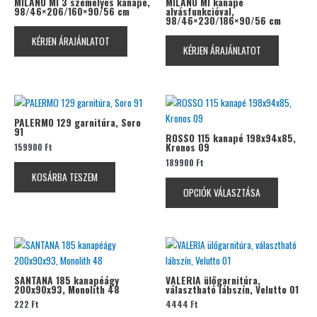
MILANO MI 3 személyes kanapé,
MILANO MI kanapé
98/46×206/160×90/56 cm
alvásfunkcióval,
98/46×230/186×90/56 cm
KÉRJEN ÁRAJÁNLATOT
KÉRJEN ÁRAJÁNLATOT
Ennek
a
PALERMO 129 garnitúra, Soro
91
terméknek
ROSSO 115 kanapé 198x94x85,
159900
Ft
Kronos 09
több
189900
Ft
variációja
KOSÁRBA TESZEM
van.
OPCIÓK VÁLASZTÁSA
A
változatok
a
termékolda
Ennek
Ennek
választhat
a
a
ki
terméknek
terméknek
SANTANA 185 kanapéágy
VALERIA ülőgarnitúra,
200x90x93, Monolith 48
választható lábszín, Velutto 01
több
több
222
Ft
4444
Ft
variációja
variációja