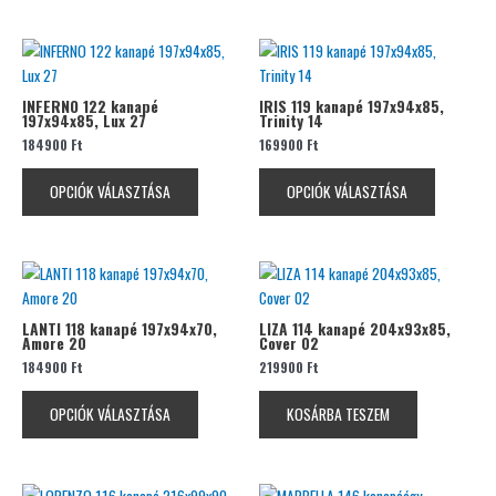
a
a
termékoldalon
termékolda
Ennek
Ennek
választhatók
választhat
a
a
ki
ki
terméknek
terméknek
INFERNO 122 kanapé
IRIS 119 kanapé 197x94x85,
197x94x85, Lux 27
Trinity 14
több
több
184900
Ft
169900
Ft
variációja
variációja
van.
van.
OPCIÓK VÁLASZTÁSA
OPCIÓK VÁLASZTÁSA
A
A
változatok
változatok
a
a
termékoldalon
termékolda
Ennek
választhatók
választhat
a
ki
ki
terméknek
LANTI 118 kanapé 197x94x70,
LIZA 114 kanapé 204x93x85,
Amore 20
Cover 02
több
184900
Ft
219900
Ft
variációja
van.
OPCIÓK VÁLASZTÁSA
KOSÁRBA TESZEM
A
változatok
a
termékoldalon
Ennek