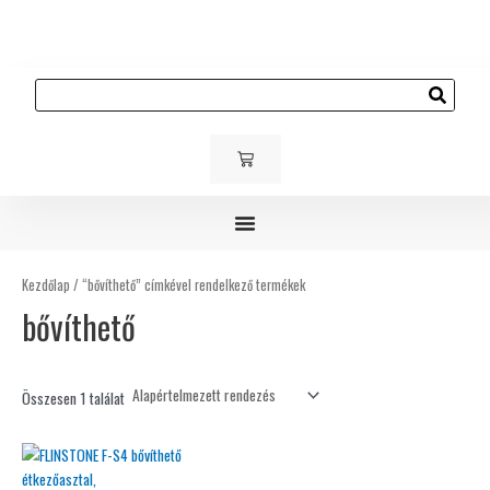
Skip
to
content
Keresés
KOSÁR
Gyerek és ifjúsági bútorok
Kárpitozott bútorok
Kültéri bútorok
Kezdőlap
/ “bővíthető” címkével rendelkező termékek
bővíthető
Összesen 1 találat