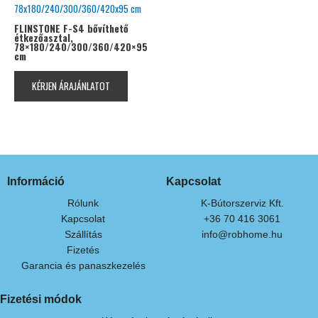
FLINSTONE F-S4 bővíthető
étkezőasztal,
78×180/240/300/360/420×95
cm
KÉRJEN ÁRAJÁNLATOT
Információ
Kapcsolat
Rólunk
K-Bútorszerviz Kft.
Kapcsolat
+36 70 416 3061
Szállítás
info@robhome.hu
Fizetés
Garancia és panaszkezelés
Fizetési módok