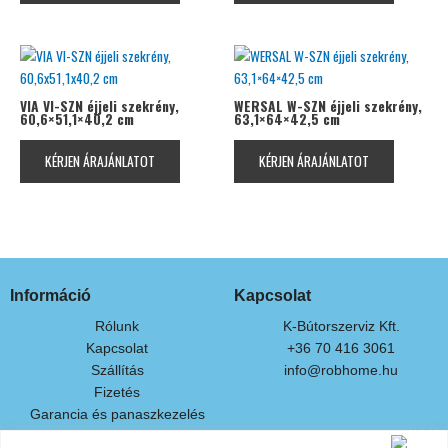
VIA VI-SZN éjjeli szekrény,
WERSAL W-SZN éjjeli szekrény,
60,6×51,1×40,2 cm
63,1×64×42,5 cm
KÉRJEN ÁRAJÁNLATOT
KÉRJEN ÁRAJÁNLATOT
Információ
Kapcsolat
Rólunk
K-Bútorszerviz Kft.
Kapcsolat
+36 70 416 3061
Szállítás
info@robhome.hu
Fizetés
Garancia és panaszkezelés