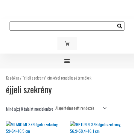
Skip
to
content
Keresés
KOSÁR
Gyerek és ifjúsági bútorok
Kárpitozott bútorok
Kültéri bútorok
Kezdőlap
/ “éjjeli szekrény” címkével rendelkező termékek
éjjeli szekrény
Mind a(z) 8 találat megjelenítve