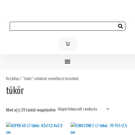
Skip
to
content
Keresés
KOSÁR
Gyerek és ifjúsági bútorok
Kárpitozott bútorok
Kültéri bútorok
Kezdőlap
/ “tükör” címkével rendelkező termékek
tükör
Mind a(z) 29 találat megjelenítve