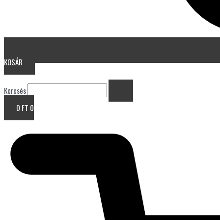
KOSÁR
Keresés
0
FT
0