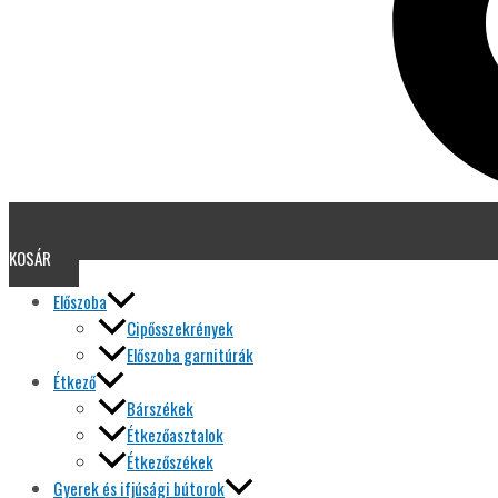
KOSÁR
Előszoba
Cipősszekrények
Előszoba garnitúrák
Étkező
Bárszékek
Étkezőasztalok
Étkezőszékek
Gyerek és ifjúsági bútorok