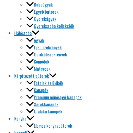
Babaágyak
Egyéb bútorok
Gyerekágyak
Gyerekszoba kollekciók
Hálószoba
Ágyak
Éjjeli szekrények
Gardróbszekrények
Komódok
Matracok
Kárpitozott bútorok
Fotelek és ülőkék
Kanapék
Prémium minőségű kanapék
Sarokkanapék
U-alakú kanapék
Konyha
Elemes konyhabútorok
Nappali