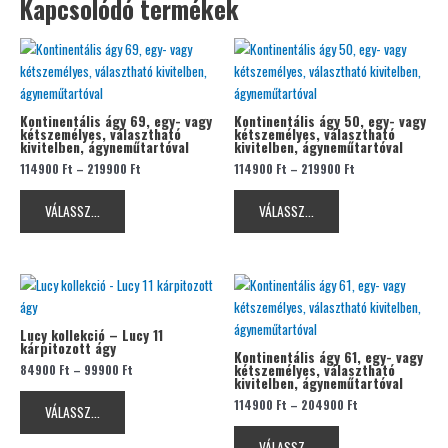
Kapcsolódó termékek
Ennek
Ennek
a
a
terméknek
terméknek
több
több
Kontinentális ágy 69, egy- vagy
Kontinentális ágy 50, egy- vagy
kétszemélyes, választható
kétszemélyes, választható
variációja
variációja
kivitelben, ágyneműtartóval
kivitelben, ágyneműtartóval
van.
van.
114900
Ft
–
219900
Ft
114900
Ft
–
219900
Ft
A
A
változatok
változatok
VÁLASSZ...
VÁLASSZ...
a
a
termékoldalon
termékoldalon
választhatók
választhatók
Ennek
Ennek
ki
ki
a
a
terméknek
terméknek
Lucy kollekció – Lucy 11
kárpitozott ágy
több
több
Kontinentális ágy 61, egy- vagy
84900
Ft
–
99900
Ft
kétszemélyes, választható
variációja
variációja
kivitelben, ágyneműtartóval
van.
van.
114900
Ft
–
204900
Ft
VÁLASSZ...
A
A
változatok
változatok
VÁLASSZ...