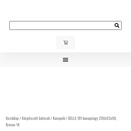
Skip
to
content
Keresés
KOSÁR
Gyerek és ifjúsági bútorok
Kárpitozott bútorok
Kültéri bútorok
BELLS
181
kanapéágy
200x93x90,
Kronos
14
mennyiség
Kezdőlap
/
Kárpitozott bútorok
/
Kanapék
/ BELLS 181 kanapéágy 200x93x90,
Kronos 14