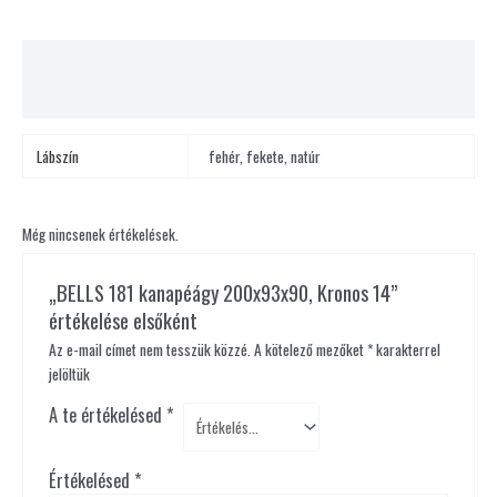
További információk
Vélemények (0)
Lábszín
fehér, fekete, natúr
Még nincsenek értékelések.
„BELLS 181 kanapéágy 200x93x90, Kronos 14”
értékelése elsőként
Az e-mail címet nem tesszük közzé.
A kötelező mezőket
*
karakterrel
jelöltük
A te értékelésed
*
Értékelésed
*