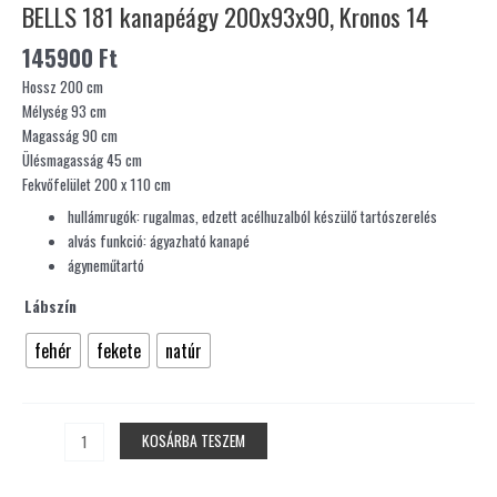
BELLS 181 kanapéágy 200x93x90, Kronos 14
145900
Ft
Hossz 200 cm
Mélység 93 cm
Magasság 90 cm
Ülésmagasság 45 cm
Fekvőfelület 200 x 110 cm
hullámrugók: rugalmas, edzett acélhuzalból készülő tartószerelés
alvás funkció: ágyazható kanapé
ágyneműtartó
Lábszín
fehér
fekete
natúr
KOSÁRBA TESZEM