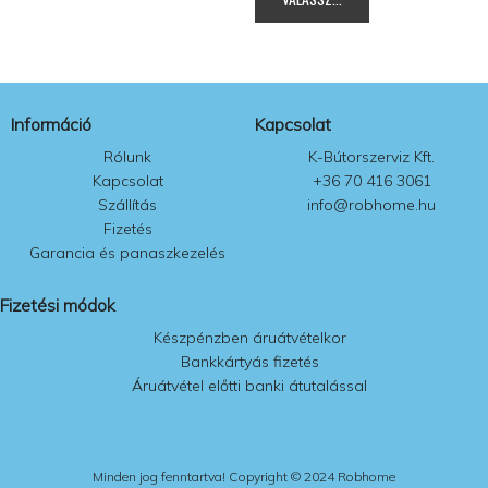
a
a
termékoldalon
termékoldalon
választhatók
választhatók
ki
ki
Információ
Kapcsolat
Rólunk
K-Bútorszerviz Kft.
Kapcsolat
+36 70 416 3061
Szállítás
info@robhome.hu
Fizetés
Garancia és panaszkezelés
Fizetési módok
Készpénzben áruátvételkor
Bankkártyás fizetés
Áruátvétel előtti banki átutalással
Minden jog fenntartva! Copyright © 2024 Robhome