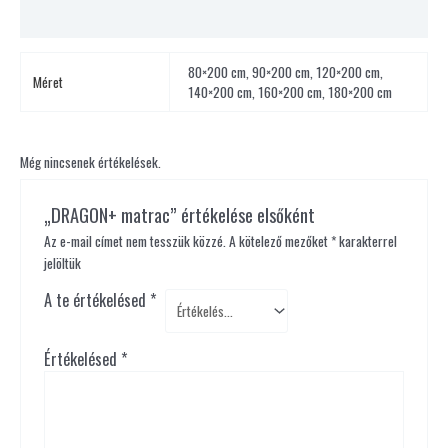
Vélemények (0)
80×200 cm, 90×200 cm, 120×200 cm,
Méret
140×200 cm, 160×200 cm, 180×200 cm
Még nincsenek értékelések.
„DRAGON+ matrac” értékelése elsőként
Az e-mail címet nem tesszük közzé.
A kötelező mezőket
*
karakterrel
jelöltük
A te értékelésed
*
Értékelésed
*