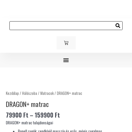
Skip
to
content
Keresés
KOSÁR
Gyerek és ifjúsági bútorok
Kárpitozott bútorok
Kültéri bútorok
DRAGON+
matrac
mennyiség
Kezdőlap
/
Hálószoba
/
Matracok
/ DRAGON+ matrac
DRAGON+ matrac
79900
Ft
–
159900
Ft
DRAGON+ matrac tulajdonságai:
Bonell rugók: rendkívül masszív és erős, mégis rugalmas