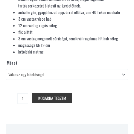
tartószerkezetet biztosít az ágybetétnek.
antiallergén, gyapjú huzat cippzárral ellátva, ami 40 fokon mosható
3 cm vastag visco hab
12 cm vastag rugós réteg
filc alátét
3 cm vastag megemelt sűrűségű, rendkívül rugalmas HR hab réteg
magassága kb 19 cm
kétoldalú matrac
Méret
KOSÁRBA TESZEM
További információk