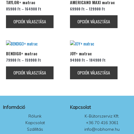
TAYLOR+ matrac
AMERICANO MAXI matrac
terméknek
terméknek
85900
Ft
–
164900
Ft
69900
Ft
–
129900
Ft
több
több
variációja
variációja
OPCIÓK VÁLASZTÁSA
OPCIÓK VÁLASZTÁSA
van.
van.
A
A
változatok
változatok
Ennek
Ennek
a
a
a
a
termékoldalon
termékolda
BENDIGO+ matrac
JOY+ matrac
terméknek
terméknek
választhatók
választhat
79900
Ft
–
159900
Ft
94900
Ft
–
184900
Ft
több
több
ki
ki
variációja
variációja
OPCIÓK VÁLASZTÁSA
OPCIÓK VÁLASZTÁSA
van.
van.
A
A
változatok
változatok
a
a
termékoldalon
termékolda
Információ
Kapcsolat
választhatók
választhat
ki
ki
Rólunk
K-Bútorszerviz Kft.
Kapcsolat
+36 70 416 3061
Szállítás
info@robhome.hu