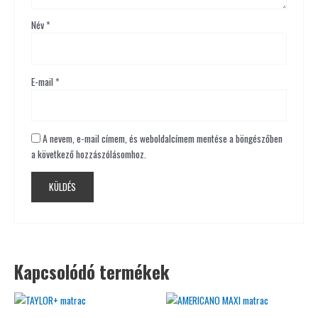
Név
*
E-mail
*
A nevem, e-mail címem, és weboldalcímem mentése a böngészőben
a következő hozzászólásomhoz.
Kapcsolódó termékek
Ennek
Ennek
a
a