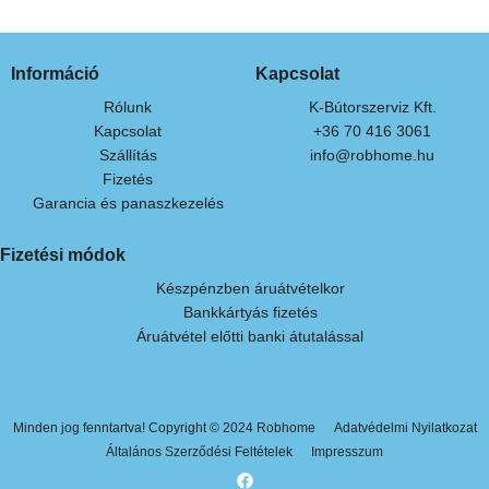
Információ
Kapcsolat
Rólunk
K-Bútorszerviz Kft.
Kapcsolat
+36 70 416 3061
Szállítás
info@robhome.hu
Fizetés
Garancia és panaszkezelés
Fizetési módok
Készpénzben áruátvételkor
Bankkártyás fizetés
Áruátvétel előtti banki átutalással
Minden jog fenntartva! Copyright © 2024 Robhome
Adatvédelmi Nyilatkozat
Általános Szerződési Feltételek
Impresszum
F
a