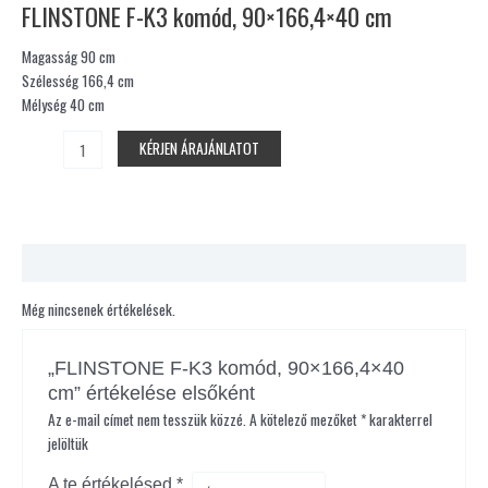
FLINSTONE F-K3 komód, 90×166,4×40 cm
Magasság 90 cm
Szélesség 166,4 cm
Mélység 40 cm
KÉRJEN ÁRAJÁNLATOT
Vélemények (0)
Még nincsenek értékelések.
„FLINSTONE F-K3 komód, 90×166,4×40
cm” értékelése elsőként
Az e-mail címet nem tesszük közzé.
A kötelező mezőket
*
karakterrel
jelöltük
A te értékelésed
*