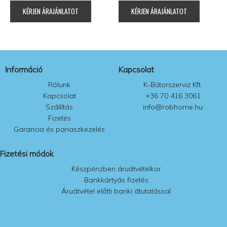
KÉRJEN ÁRAJÁNLATOT
KÉRJEN ÁRAJÁNLATOT
Információ
Kapcsolat
Rólunk
K-Bútorszerviz Kft.
Kapcsolat
+36 70 416 3061
Szállítás
info@robhome.hu
Fizetés
Garancia és panaszkezelés
Fizetési módok
Készpénzben áruátvételkor
Bankkártyás fizetés
Áruátvétel előtti banki átutalással