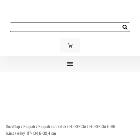
Skip
to
content
Keresés
KOSÁR
Gyerek és ifjúsági bútorok
Kárpitozott bútorok
Kültéri bútorok
FLORENCJA
FL-
KB
bárszekrény,
117×134,6×39,4
cm
mennyiség
Kezdőlap
/
Nappali
/
Nappali sorozatok
/
FLORENCJA
/ FLORENCJA FL-KB
bárszekrény, 117×134,6×39,4 cm