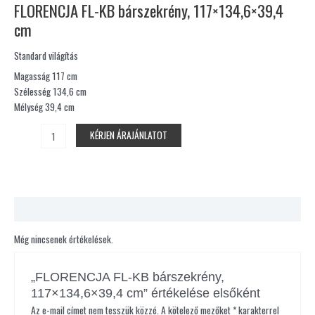
FLORENCJA FL-KB bárszekrény, 117×134,6×39,4
cm
Standard világítás
Magasság 117 cm
Szélesség 134,6 cm
Mélység 39,4 cm
KÉRJEN ÁRAJÁNLATOT
Vélemények (0)
Még nincsenek értékelések.
„FLORENCJA FL-KB bárszekrény,
117×134,6×39,4 cm” értékelése elsőként
Az e-mail címet nem tesszük közzé.
A kötelező mezőket
*
karakterrel