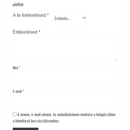
jelöltük
A te értékelésed
*
Értékelésed
*
Név
*
E-mail
*
A nevem, e-mail címem, és weboldalcímem mentése a böngészőben
a következő hozzászólásomhoz.