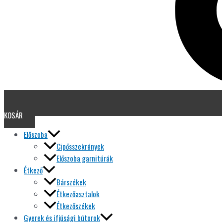
KOSÁR
Előszoba
Cipősszekrények
Előszoba garnitúrák
Étkező
Bárszékek
Étkezőasztalok
Étkezőszékek
Gyerek és ifjúsági bútorok