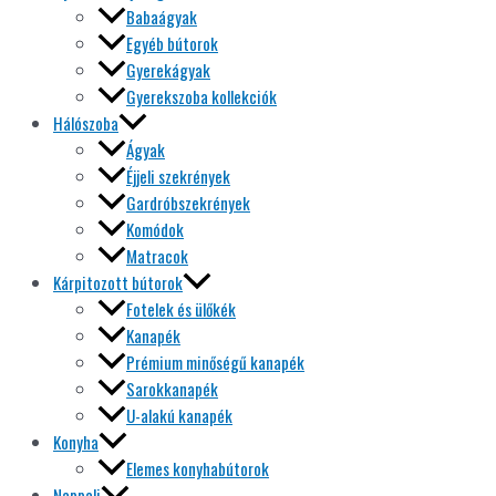
Babaágyak
Egyéb bútorok
Gyerekágyak
Gyerekszoba kollekciók
Hálószoba
Ágyak
Éjjeli szekrények
Gardróbszekrények
Komódok
Matracok
Kárpitozott bútorok
Fotelek és ülőkék
Kanapék
Prémium minőségű kanapék
Sarokkanapék
U-alakú kanapék
Konyha
Elemes konyhabútorok
Nappali