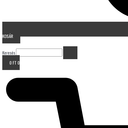
KOSÁR
Keresés
0
FT
0