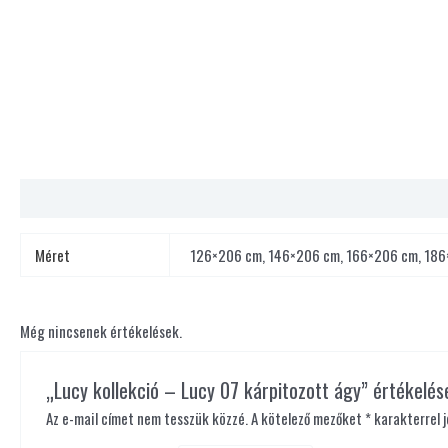
További információk
Vélemények (0)
Méret
126×206 cm, 146×206 cm, 166×206 cm, 18
Még nincsenek értékelések.
„Lucy kollekció – Lucy 07 kárpitozott ágy” értékelés
Az e-mail címet nem tesszük közzé.
A kötelező mezőket
*
karakterrel j