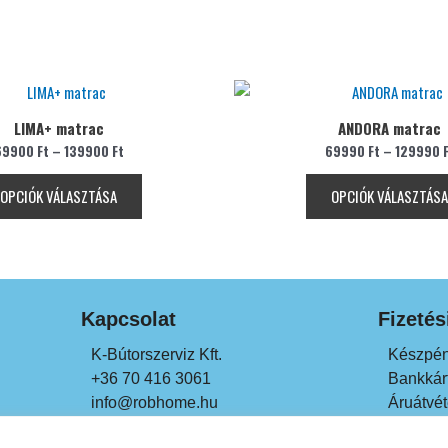
Ennek
a
LIMA+ matrac
ANDORA matrac
terméknek
69900
Ft
–
139900
Ft
69990
Ft
–
129990
több
variációja
OPCIÓK VÁLASZTÁSA
OPCIÓK VÁLASZTÁSA
van.
A
változatok
a
termékoldalon
Kapcsolat
Fizeté
választhatók
ki
K-Bútorszerviz Kft.
Készpén
+36 70 416 3061
Bankkárt
info@robhome.hu
Áruátvét