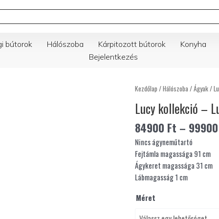
gi bútorok
Hálószoba
Kárpitozott bútorok
Konyha
Bejelentkezés
Lucy
Kezdőlap
/
Hálószoba
/
Ágyak
/ Lu
kollekció
Lucy kollekció – L
-
Lucy
84900
Ft
–
9990
07
Nincs ágyneműtartó
kárpitozott
Fejtámla magassága 91 cm
ágy
Ágykeret magassága 31 cm
mennyiség
Lábmagasság 1 cm
Méret