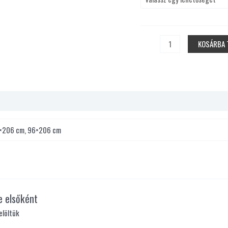
KOSÁRBA 
6×206 cm, 96×206 cm
e elsőként
elöltük