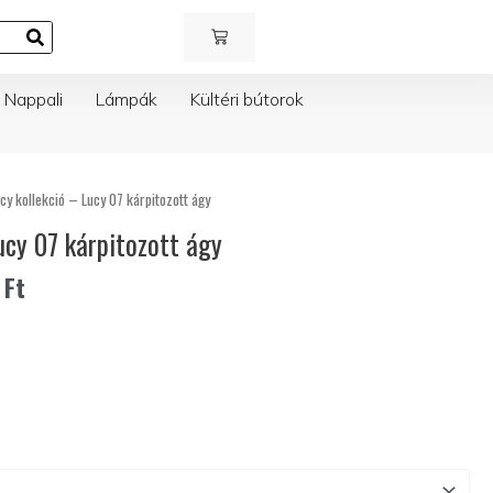
KOSÁR
Nappali
Lámpák
Kültéri bútorok
cy kollekció – Lucy 07 kárpitozott ágy
ucy 07 kárpitozott ágy
0
Ft