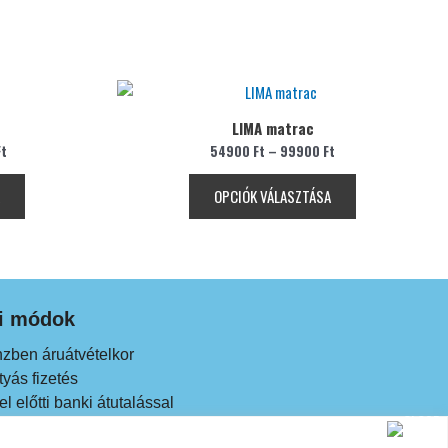
Ennek
Ennek
a
a
LIMA matrac
terméknek
terméknek
Ft
54900
Ft
–
99900
Ft
több
több
variációja
variációja
OPCIÓK VÁLASZTÁSA
van.
van.
A
A
változatok
változatok
a
a
termékoldalon
termékoldalon
si módok
választhatók
választhatók
ki
ki
zben áruátvételkor
yás fizetés
el előtti banki átutalással