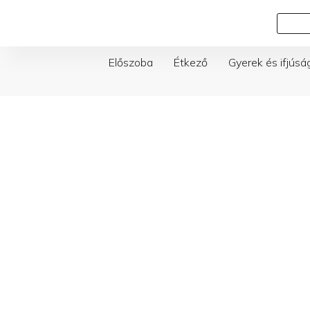
Skip
Keresés
to
content
Előszoba
Étkező
Gyerek és ifjúsá