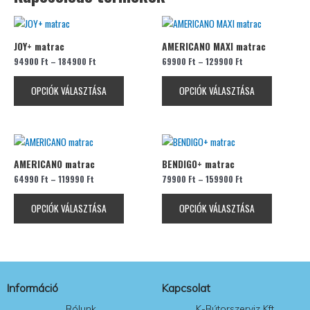
Ennek
Ennek
a
a
JOY+ matrac
AMERICANO MAXI matrac
terméknek
terméknek
94900
Ft
–
184900
Ft
69900
Ft
–
129900
Ft
több
több
variációja
variációja
OPCIÓK VÁLASZTÁSA
OPCIÓK VÁLASZTÁSA
van.
van.
A
A
változatok
változatok
Ennek
Ennek
a
a
a
a
termékoldalon
termékolda
AMERICANO matrac
BENDIGO+ matrac
terméknek
terméknek
választhatók
választhat
64990
Ft
–
119990
Ft
79900
Ft
–
159900
Ft
több
több
ki
ki
variációja
variációja
OPCIÓK VÁLASZTÁSA
OPCIÓK VÁLASZTÁSA
van.
van.
A
A
változatok
változatok
a
a
termékoldalon
termékolda
Információ
Kapcsolat
választhatók
választhat
ki
ki
Rólunk
K-Bútorszerviz Kft.