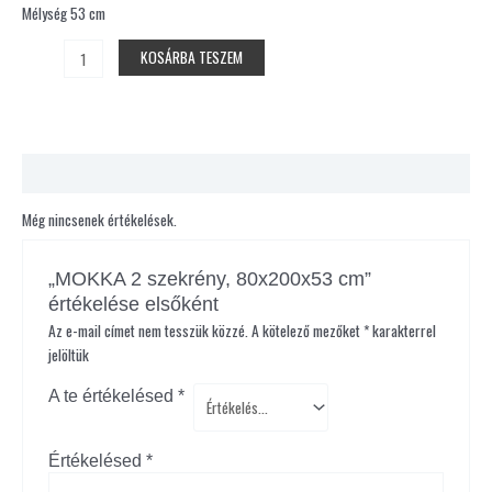
Mélység 53 cm
KOSÁRBA TESZEM
Vélemények (0)
Még nincsenek értékelések.
„MOKKA 2 szekrény, 80x200x53 cm”
értékelése elsőként
Az e-mail címet nem tesszük közzé.
A kötelező mezőket
*
karakterrel
jelöltük
A te értékelésed
*
Értékelésed
*