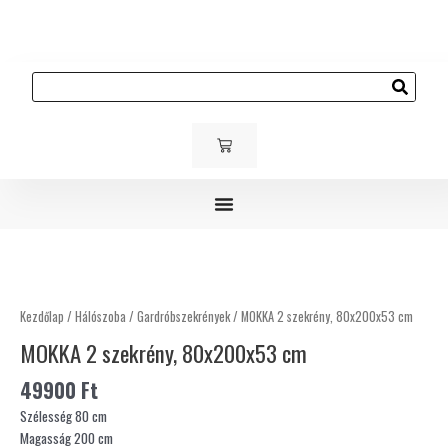
Skip
to
content
Keresés
KOSÁR
Gyerek és ifjúsági bútorok
Kárpitozott bútorok
Kültéri bútorok
MOKKA
2
szekrény,
Kezdőlap
/
Hálószoba
/
Gardróbszekrények
/ MOKKA 2 szekrény, 80x200x53 cm
80x200x53
MOKKA 2 szekrény, 80x200x53 cm
cm
mennyiség
49900
Ft
Szélesség 80 cm
Magasság 200 cm