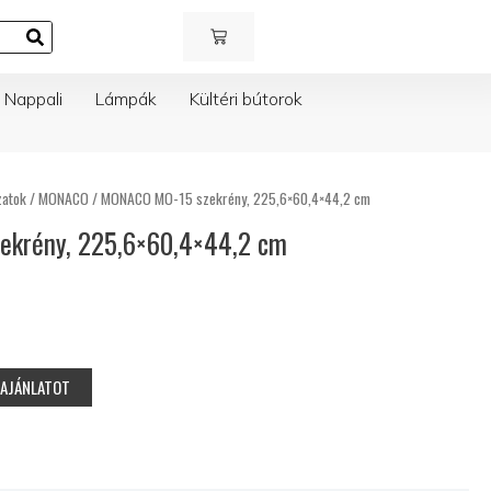
KOSÁR
Nappali
Lámpák
Kültéri bútorok
zatok
/
MONACO
/ MONACO MO-15 szekrény, 225,6×60,4×44,2 cm
krény, 225,6×60,4×44,2 cm
RAJÁNLATOT