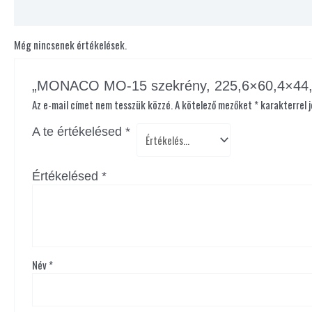
Vélemények (0)
Még nincsenek értékelések.
„MONACO MO-15 szekrény, 225,6×60,4×44,2 
Az e-mail címet nem tesszük közzé.
A kötelező mezőket
*
karakterrel j
A te értékelésed
*
Értékelésed
*
Név
*