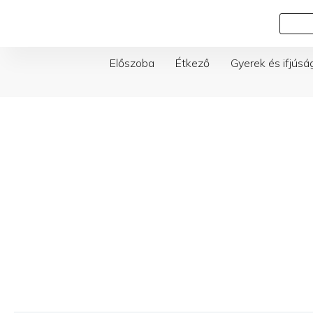
Skip
Keresés
to
content
Előszoba
Étkező
Gyerek és ifjúsá