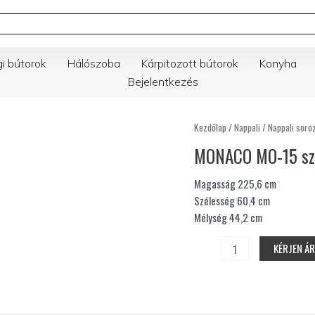
gi bútorok
Hálószoba
Kárpitozott bútorok
Konyha
Bejelentkezés
MONACO
Kezdőlap
/
Nappali
/
Nappali soro
MO-
MONACO MO-15 sze
15
szekrény,
Magasság 225,6 cm
225,6×60,4×44,2
Szélesség 60,4 cm
cm
Mélység 44,2 cm
mennyiség
KÉRJEN Á