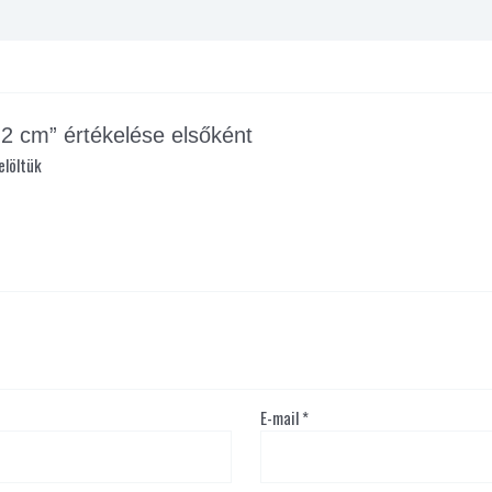
cm” értékelése elsőként
elöltük
E-mail
*