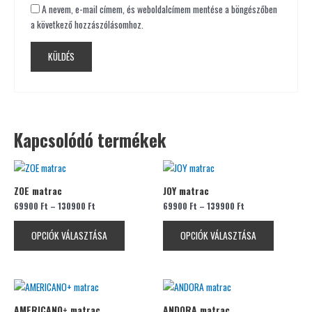
A nevem, e-mail címem, és weboldalcímem mentése a böngészőben
a következő hozzászólásomhoz.
Kapcsolódó termékek
Ennek
Ennek
a
a
ZOE matrac
JOY matrac
terméknek
terméknek
69900
Ft
–
130900
Ft
69900
Ft
–
139900
Ft
több
több
variációja
variációja
OPCIÓK VÁLASZTÁSA
OPCIÓK VÁLASZTÁSA
van.
van.
A
A
változatok
változatok
Ennek
Ennek
a
a
a
a
termékoldalon
termékolda
AMERICANO+ matrac
ANDORA matrac