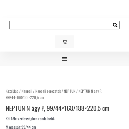
Skip
to
content
Keresés
KOSÁR
Gyerek és ifjúsági bútorok
Kárpitozott bútorok
Kültéri bútorok
NEPTUN
N
ágy
Kezdőlap
/
Nappali
/
Nappali sorozatok
/
NEPTUN
/ NEPTUN N ágy P,
P,
99/44×168/188×220,5 cm
99/44×168/188×220,5
NEPTUN N ágy P, 99/44×168/188×220,5 cm
cm
mennyiség
Kétféle szélességben rendelhető:
Magasság 99/44 cm