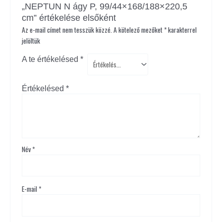
„NEPTUN N ágy P, 99/44×168/188×220,5
cm” értékelése elsőként
Az e-mail címet nem tesszük közzé.
A kötelező mezőket
*
karakterrel
jelöltük
A te értékelésed
*
Értékelésed
*
Név
*
E-mail
*