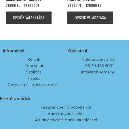
terméknek
terméknek
választhatók
választhat
79900
Ft
–
129900
Ft
69990
Ft
–
129990
Ft
több
több
ki
ki
variációja
variációja
OPCIÓK VÁLASZTÁSA
OPCIÓK VÁLASZTÁSA
van.
van.
A
A
változatok
változatok
a
a
termékoldalon
termékolda
Információ
Kapcsolat
választhatók
választhat
ki
ki
Rólunk
K-Bútorszerviz Kft.
Kapcsolat
+36 70 416 3061
Szállítás
info@robhome.hu
Fizetés
Garancia és panaszkezelés
Fizetési módok
Készpénzben áruátvételkor
Bankkártyás fizetés
Áruátvétel előtti banki átutalással