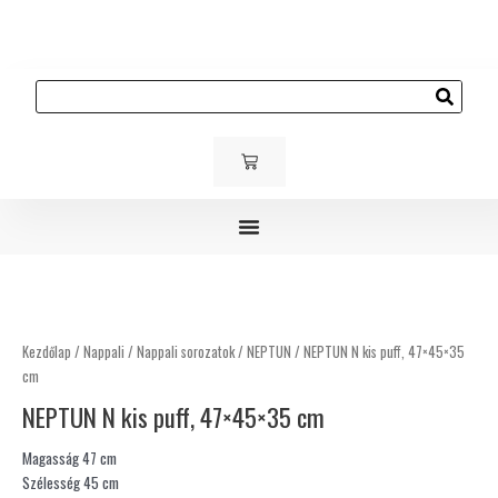
Skip
to
content
Keresés
KOSÁR
Gyerek és ifjúsági bútorok
Kárpitozott bútorok
Kültéri bútorok
NEPTUN
N
kis
Kezdőlap
/
Nappali
/
Nappali sorozatok
/
NEPTUN
/ NEPTUN N kis puff, 47×45×35
puff,
cm
47×45×35
NEPTUN N kis puff, 47×45×35 cm
cm
mennyiség
Magasság 47 cm
Szélesség 45 cm