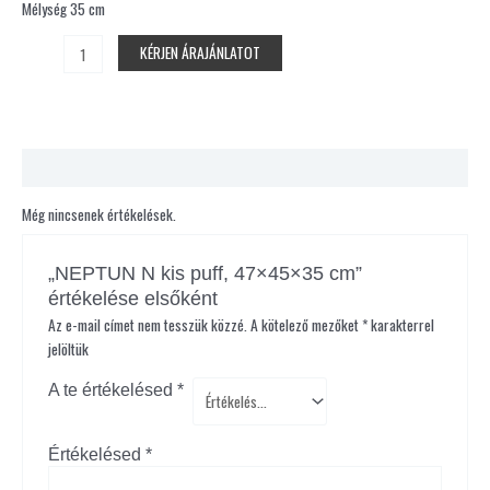
Mélység 35 cm
KÉRJEN ÁRAJÁNLATOT
Vélemények (0)
Még nincsenek értékelések.
„NEPTUN N kis puff, 47×45×35 cm”
értékelése elsőként
Az e-mail címet nem tesszük közzé.
A kötelező mezőket
*
karakterrel
jelöltük
A te értékelésed
*
Értékelésed
*