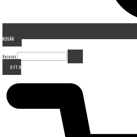
KOSÁR
Keresés
0
FT
0