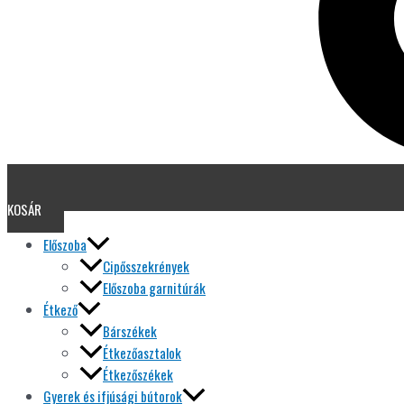
KOSÁR
Előszoba
Cipősszekrények
Előszoba garnitúrák
Étkező
Bárszékek
Étkezőasztalok
Étkezőszékek
Gyerek és ifjúsági bútorok