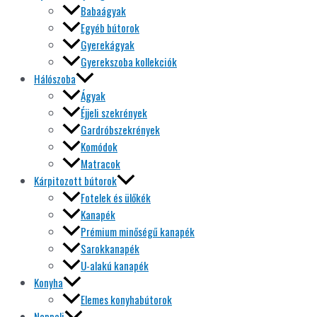
Babaágyak
Egyéb bútorok
Gyerekágyak
Gyerekszoba kollekciók
Hálószoba
Ágyak
Éjjeli szekrények
Gardróbszekrények
Komódok
Matracok
Kárpitozott bútorok
Fotelek és ülőkék
Kanapék
Prémium minőségű kanapék
Sarokkanapék
U-alakú kanapék
Konyha
Elemes konyhabútorok
Nappali