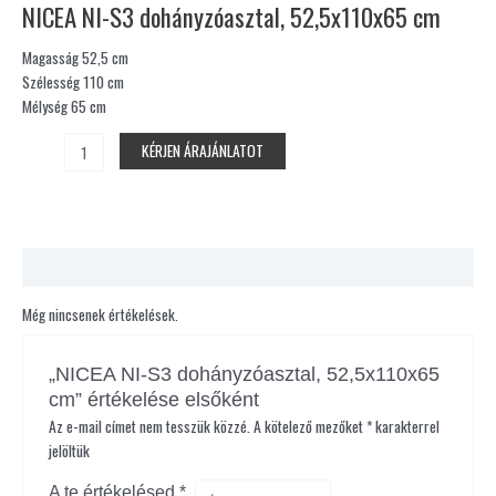
NICEA NI-S3 dohányzóasztal, 52,5x110x65 cm
Magasság 52,5 cm
Szélesség 110 cm
Mélység 65 cm
KÉRJEN ÁRAJÁNLATOT
Vélemények (0)
Még nincsenek értékelések.
„NICEA NI-S3 dohányzóasztal, 52,5x110x65
cm” értékelése elsőként
Az e-mail címet nem tesszük közzé.
A kötelező mezőket
*
karakterrel
jelöltük
A te értékelésed
*