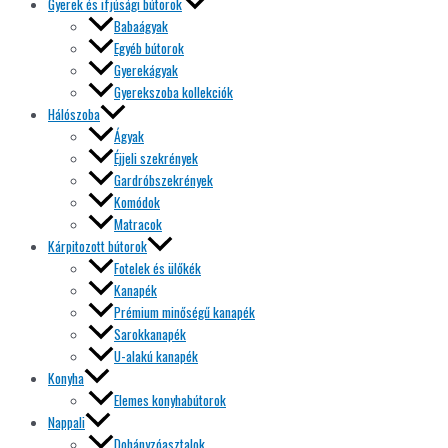
Gyerek és ifjúsági bútorok
Babaágyak
Egyéb bútorok
Gyerekágyak
Gyerekszoba kollekciók
Hálószoba
Ágyak
Éjjeli szekrények
Gardróbszekrények
Komódok
Matracok
Kárpitozott bútorok
Fotelek és ülőkék
Kanapék
Prémium minőségű kanapék
Sarokkanapék
U-alakú kanapék
Konyha
Elemes konyhabútorok
Nappali
Dohányzóasztalok