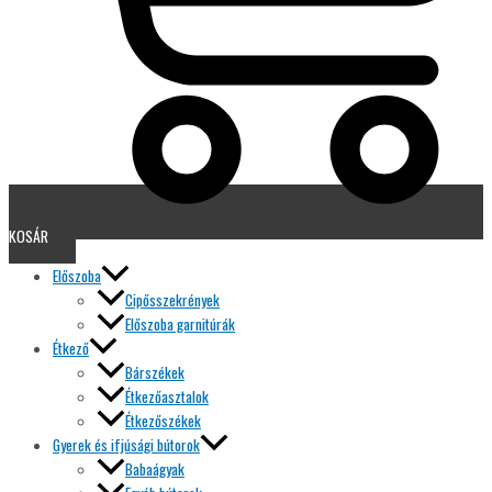
KOSÁR
Előszoba
Cipősszekrények
Előszoba garnitúrák
Étkező
Bárszékek
Étkezőasztalok
Étkezőszékek
Gyerek és ifjúsági bútorok
Babaágyak