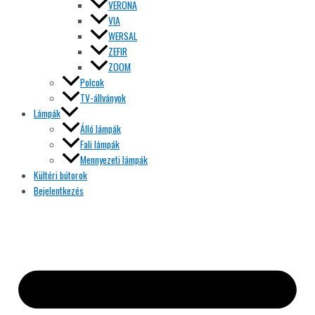
VERONA
VIA
WERSAL
ZEFIR
ZOOM
Polcok
TV-állványok
Lámpák
Álló lámpák
Fali lámpák
Mennyezeti lámpák
Kültéri bútorok
Bejelentkezés