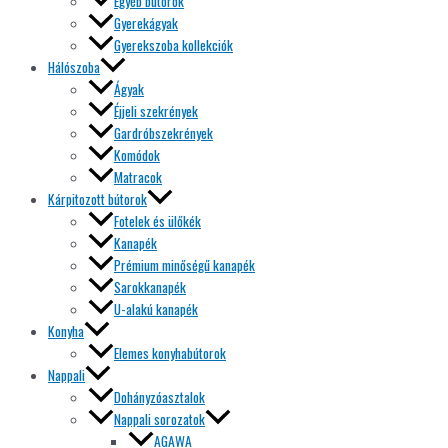
Egyéb bútorok
Gyerekágyak
Gyerekszoba kollekciók
Hálószoba
Ágyak
Éjjeli szekrények
Gardróbszekrények
Komódok
Matracok
Kárpitozott bútorok
Fotelek és ülőkék
Kanapék
Prémium minőségű kanapék
Sarokkanapék
U-alakú kanapék
Konyha
Elemes konyhabútorok
Nappali
Dohányzóasztalok
Nappali sorozatok
AGAWA