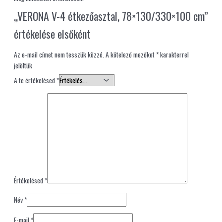
„VERONA V-4 étkezőasztal, 78×130/330×100 cm”
értékelése elsőként
Az e-mail címet nem tesszük közzé.
A kötelező mezőket
*
karakterrel
jelöltük
A te értékelésed
*
Értékelésed
*
Név
*
E-mail
*