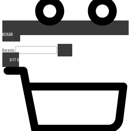
KOSÁR
Keresés
0
FT
0