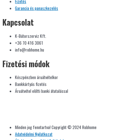
Fizetés
Garancia és panaszkezelés
Kapcsolat
K-Bútorszerviz Kft.
+36 70 416 3061
info@robhome.hu
Fizetési módok
Készpénzben áruátvételkor
Bankkártyás fizetés
Áruátvétel előtti banki átutalással
Minden jog fenntartva! Copyright © 2024 Robhome
Adatvédelmi Nyilatkozat