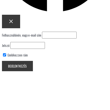
Felhasználónév, vagy e-mail cím
Jelszó
Emlékezzen rám
Lost your password?