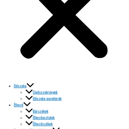
Előszoba
Cipősszekrények
Előszoba garnitúrák
Étkező
Bárszékek
Étkezőasztalok
Étkezőszékek