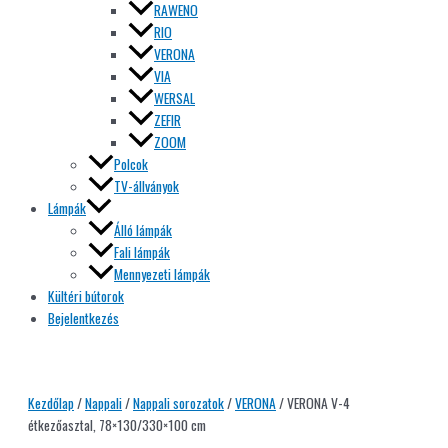
RAWENO
RIO
VERONA
VIA
WERSAL
ZEFIR
ZOOM
Polcok
TV-állványok
Lámpák
Álló lámpák
Fali lámpák
Mennyezeti lámpák
Kültéri bútorok
Bejelentkezés
Kezdőlap
/
Nappali
/
Nappali sorozatok
/
VERONA
/ VERONA V-4
étkezőasztal, 78×130/330×100 cm