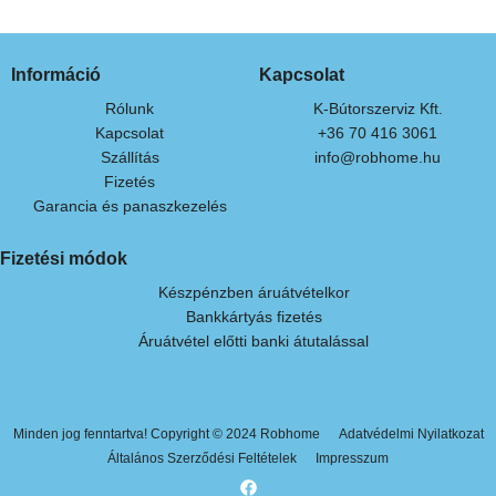
Információ
Kapcsolat
Rólunk
K-Bútorszerviz Kft.
Kapcsolat
+36 70 416 3061
Szállítás
info@robhome.hu
Fizetés
Garancia és panaszkezelés
Fizetési módok
Készpénzben áruátvételkor
Bankkártyás fizetés
Áruátvétel előtti banki átutalással
Minden jog fenntartva! Copyright © 2024 Robhome
Adatvédelmi Nyilatkozat
Általános Szerződési Feltételek
Impresszum
F
a