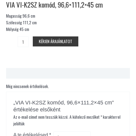
VIA VI-K2SZ komód, 96,6×111,2×45 cm
Magasság 96,6 cm
Szélesség 111,2 cm
Mélység 45 cm
KÉRJEN ÁRAJÁNLATOT
Vélemények (0)
Még nincsenek értékelések.
„VIA VI-K2SZ komód, 96,6×111,2×45 cm”
értékelése elsőként
Az e-mail címet nem tesszük közzé.
A kötelező mezőket
*
karakterrel
jelöltük
A te értékelésed
*