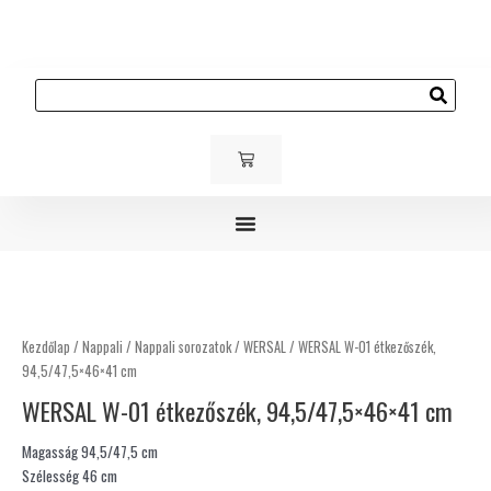
Skip
to
content
Keresés
KOSÁR
Gyerek és ifjúsági bútorok
Kárpitozott bútorok
Kültéri bútorok
WERSAL
W-
01
Kezdőlap
/
Nappali
/
Nappali sorozatok
/
WERSAL
/ WERSAL W-01 étkezőszék,
étkezőszék,
94,5/47,5×46×41 cm
94,5/47,5×46×41
WERSAL W-01 étkezőszék, 94,5/47,5×46×41 cm
cm
mennyiség
Magasság 94,5/47,5 cm
Szélesség 46 cm