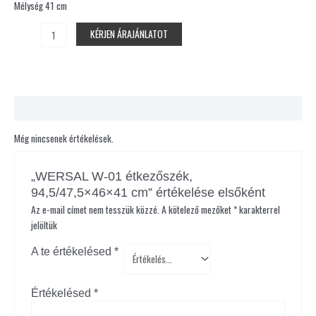
Mélység 41 cm
KÉRJEN ÁRAJÁNLATOT
Vélemények (0)
Még nincsenek értékelések.
„WERSAL W-01 étkezőszék,
94,5/47,5×46×41 cm” értékelése elsőként
Az e-mail címet nem tesszük közzé.
A kötelező mezőket
*
karakterrel
jelöltük
A te értékelésed
*
Értékelésed
*