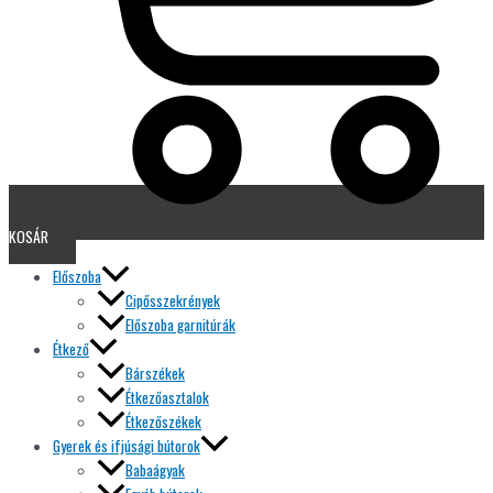
KOSÁR
Előszoba
Cipősszekrények
Előszoba garnitúrák
Étkező
Bárszékek
Étkezőasztalok
Étkezőszékek
Gyerek és ifjúsági bútorok
Babaágyak