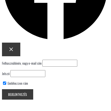
Felhasználónév, vagy e-mail cím
Jelszó
Emlékezzen rám
Lost your password?