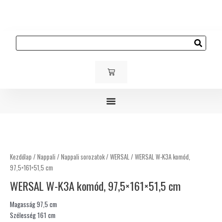
Skip
to
content
Keresés
KOSÁR
Gyerek és ifjúsági bútorok
Kárpitozott bútorok
Kültéri bútorok
WERSAL
W-
K3A
Kezdőlap
/
Nappali
/
Nappali sorozatok
/
WERSAL
/ WERSAL W-K3A komód,
komód,
97,5×161×51,5 cm
97,5×161×51,5
WERSAL W-K3A komód, 97,5×161×51,5 cm
cm
mennyiség
Magasság 97,5 cm
Szélesség 161 cm