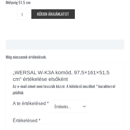
Mélység 51,5 cm
KÉRJEN ÁRAJÁNLATOT
Vélemények (0)
Még nincsenek értékelések.
„WERSAL W-K3A komód, 97,5×161×51,5
cm” értékelése elsőként
Az e-mail címet nem tesszük közzé.
A kötelező mezőket
*
karakterrel
jelöltük
A te értékelésed
*
Értékelésed
*