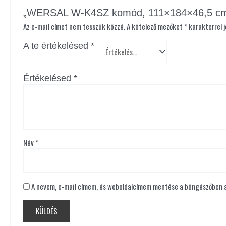
„WERSAL W-K4SZ komód, 111×184×46,5 cm” 
Az e-mail címet nem tesszük közzé.
A kötelező mezőket
*
karakterrel j
A te értékelésed
*
Értékelésed
*
Név
*
A nevem, e-mail címem, és weboldalcímem mentése a böngészőben 