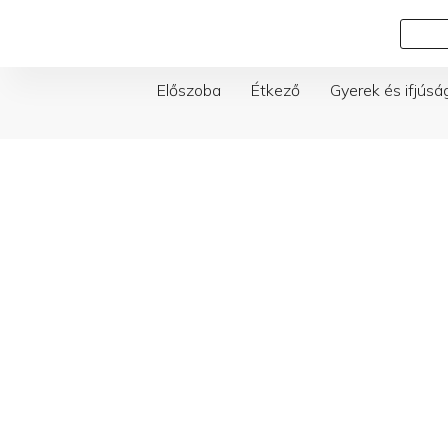
Skip
Keresés
to
content
Előszoba
Étkező
Gyerek és ifjúsá