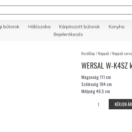
gi bútorok
Hálószoba
Kárpitozott bútorok
Konyha
Bejelentkezés
WERSAL
Kezdőlap
/
Nappali
/
Nappali soro
W-
WERSAL W-K4SZ k
K4SZ
komód,
Magasság 111 cm
111×184×46,5
Szélesség 184 cm
cm
Mélység 46,5 cm
mennyiség
KÉRJEN Á