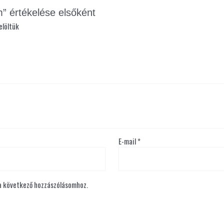
értékelése elsőként
elöltük
E-mail
*
a következő hozzászólásomhoz.