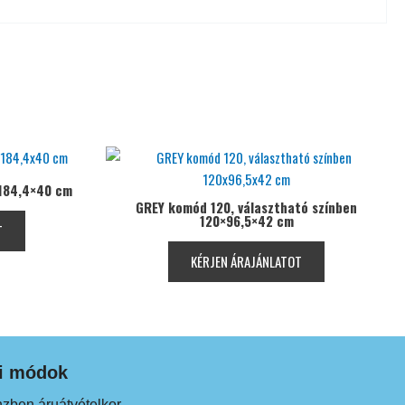
×184,4×40 cm
GREY komód 120, választható színben
120×96,5×42 cm
T
KÉRJEN ÁRAJÁNLATOT
si módok
zben áruátvételkor