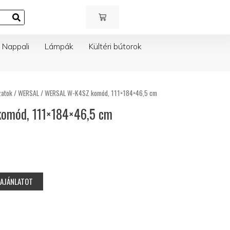
KOSÁR
Nappali
Lámpák
Kültéri bútorok
zatok
/
WERSAL
/ WERSAL W-K4SZ komód, 111×184×46,5 cm
omód, 111×184×46,5 cm
RAJÁNLATOT