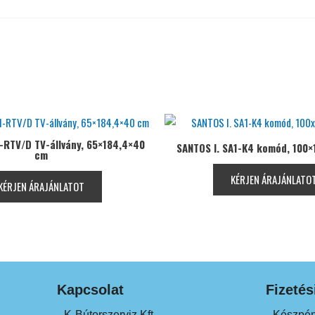
1-RTV/D TV-állvány, 65×184,4×40
SANTOS I. SA1-K4 komód, 100
cm
KÉRJEN ÁRAJÁNLATO
KÉRJEN ÁRAJÁNLATOT
Kapcsolat
Fizeté
K-Bútorszerviz Kft.
Készpén