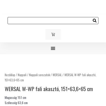
Skip
to
content
Keresés
KOSÁR
Gyerek és ifjúsági bútorok
Kárpitozott bútorok
Kültéri bútorok
WERSAL
W-
WP
Kezdőlap
/
Nappali
/
Nappali sorozatok
/
WERSAL
/ WERSAL W-WP fali akasztó,
fali
151×63,6×65 cm
akasztó,
WERSAL W-WP fali akasztó, 151×63,6×65 cm
151×63,6×65
cm
Magasság 151 cm
mennyiség
Szélesség 63,6 cm