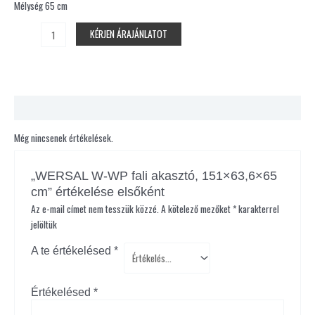
Mélység 65 cm
KÉRJEN ÁRAJÁNLATOT
Vélemények (0)
Még nincsenek értékelések.
„WERSAL W-WP fali akasztó, 151×63,6×65
cm” értékelése elsőként
Az e-mail címet nem tesszük közzé.
A kötelező mezőket
*
karakterrel
jelöltük
A te értékelésed
*
Értékelésed
*