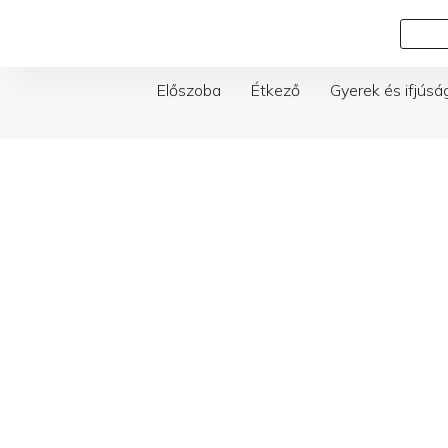
Skip
Keresés
to
content
Előszoba
Étkező
Gyerek és ifjúsá