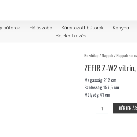
gi bútorok
Hálószoba
Kárpitozott bútorok
Konyha
Bejelentkezés
ZEFIR
Kezdőlap
/
Nappali
/
Nappali soro
Z-
ZEFIR Z-W2 vitrin
W2
vitrin,
Magasság 212 cm
212×157,5×41
Szélesség 157,5 cm
cm
Mélység 41 cm
mennyiség
KÉRJEN Á