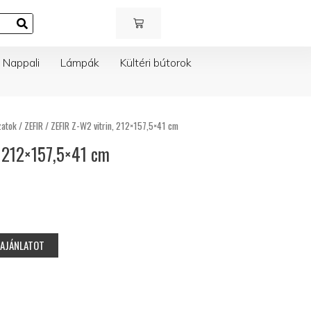
KOSÁR
Nappali
Lámpák
Kültéri bútorok
zatok
/
ZEFIR
/ ZEFIR Z-W2 vitrin, 212×157,5×41 cm
, 212×157,5×41 cm
RAJÁNLATOT