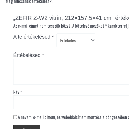
Még nincsenek értékelések.
„ZEFIR Z-W2 vitrin, 212×157,5×41 cm” érték
Az e-mail címet nem tesszük közzé.
A kötelező mezőket
*
karakterrel j
A te értékelésed
*
Értékelésed
*
Név
*
A nevem, e-mail címem, és weboldalcímem mentése a böngészőben 