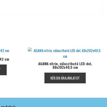
x42 cm
AGAWA vitrin, választható LED-del,
60x202x40,5 cm
T
KÉRJEN ÁRAJÁNLATOT