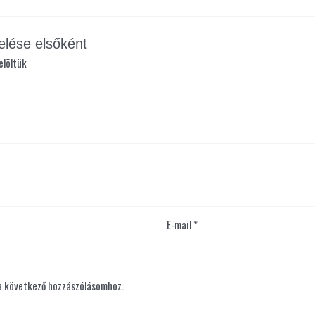
elése elsőként
elöltük
E-mail
*
a következő hozzászólásomhoz.