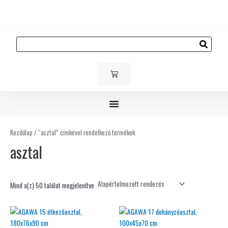
Skip
to
content
Keresés
KOSÁR
Gyerek és ifjúsági bútorok
Kárpitozott bútorok
Kültéri bútorok
Kezdőlap
/ “asztal” címkével rendelkező termékek
asztal
Mind a(z) 50 találat megjelenítve