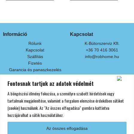
Információ
Kapcsolat
Rólunk
K-Bútorszerviz Kft.
Kapcsolat
+36 70 416 3061
Szállítás
info@robhome.hu
Fizetés
Garancia és panaszkezelés
Fontosnak tartjuk az adatok védelmét
Fizetési módok
A böngészési élmény fokozása, a személyre szabott hirdetések vagy
Készpénzben áruátvételkor
Bankkártyás fizetés
tartalmak megjelenítése, valamint a forgalom elemzése érdekében sütiket
Áruátvétel előtti banki átutalással
(cookie) használunk. Az "Az összes elfogadása" gombra kattintva
hozzájárulhat a sütik használatához.
Az összes elfogadása
Minden jog fenntartva! Copyright © 2024 Robhome
Adatvédelmi Nyilatkozat