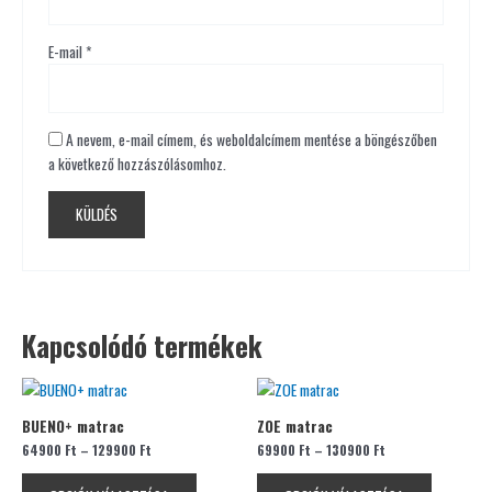
E-mail
*
A nevem, e-mail címem, és weboldalcímem mentése a böngészőben
a következő hozzászólásomhoz.
Kapcsolódó termékek
Ennek
Ennek
a
a
BUENO+ matrac
ZOE matrac
terméknek
terméknek
64900
Ft
–
129900
Ft
69900
Ft
–
130900
Ft
több
több
variációja
variációja