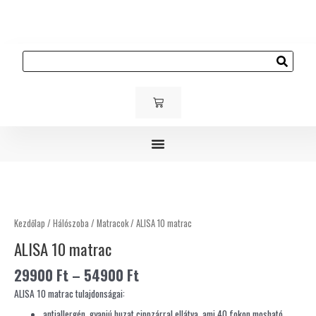
Skip
to
content
Keresés
KOSÁR
Gyerek és ifjúsági bútorok
Kárpitozott bútorok
Kültéri bútorok
ALISA
10
matrac
Kezdőlap
/
Hálószoba
/
Matracok
/ ALISA 10 matrac
mennyiség
ALISA 10 matrac
29900
Ft
–
54900
Ft
ALISA 10 matrac tulajdonságai:
antiallergén, gyapjú huzat cippzárral ellátva, ami 40 fokon mosható