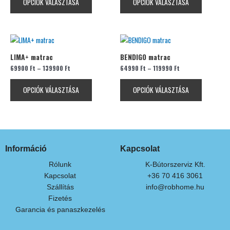
OPCIÓK VÁLASZTÁSA
OPCIÓK VÁLASZTÁSA
van.
van.
A
A
változatok
változatok
Ennek
Ennek
a
a
a
a
termékoldalon
termékolda
LIMA+ matrac
BENDIGO matrac
terméknek
terméknek
választhatók
választhat
69900
Ft
–
139900
Ft
64990
Ft
–
119990
Ft
több
több
ki
ki
variációja
variációja
OPCIÓK VÁLASZTÁSA
OPCIÓK VÁLASZTÁSA
van.
van.
A
A
változatok
változatok
a
a
termékoldalon
termékolda
Információ
Kapcsolat
választhatók
választhat
ki
ki
Rólunk
K-Bútorszerviz Kft.
Kapcsolat
+36 70 416 3061
Szállítás
info@robhome.hu
Fizetés
Garancia és panaszkezelés