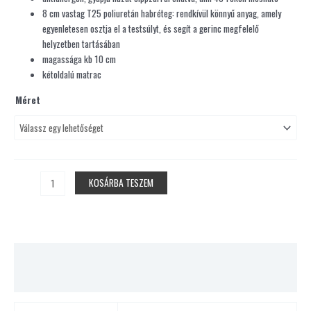
8 cm vastag T25 poliuretán habréteg: rendkívül könnyű anyag, amely
egyenletesen osztja el a testsúlyt, és segít a gerinc megfelelő
helyzetben tartásában
magassága kb 10 cm
kétoldalú matrac
Méret
KOSÁRBA TESZEM
További információk
Vélemények (0)