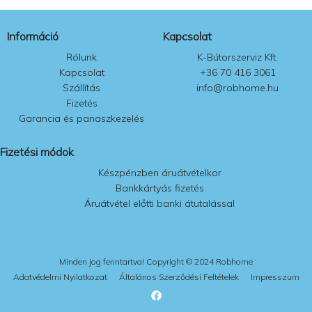
a
a
termékoldalon
termékolda
Információ
Kapcsolat
választhatók
választhat
ki
ki
Rólunk
K-Bútorszerviz Kft.
Kapcsolat
+36 70 416 3061
Szállítás
info@robhome.hu
Fizetés
Garancia és panaszkezelés
Fizetési módok
Készpénzben áruátvételkor
Bankkártyás fizetés
Áruátvétel előtti banki átutalással
Minden jog fenntartva! Copyright © 2024 Robhome
Adatvédelmi Nyilatkozat
Általános Szerződési Feltételek
Impresszum
F
a
c