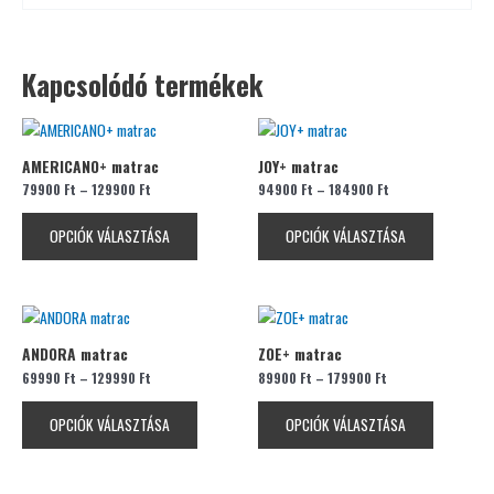
Kapcsolódó termékek
Ennek
Ennek
a
a
AMERICANO+ matrac
JOY+ matrac
terméknek
terméknek
79900
Ft
–
129900
Ft
94900
Ft
–
184900
Ft
több
több
variációja
variációja
OPCIÓK VÁLASZTÁSA
OPCIÓK VÁLASZTÁSA
van.
van.
A
A
változatok
változatok
Ennek
Ennek
a
a
a
a
termékoldalon
termékolda
ANDORA matrac
ZOE+ matrac
terméknek
terméknek
választhatók
választhat
69990
Ft
–
129990
Ft
89900
Ft
–
179900
Ft
több
több
ki
ki
variációja
variációja
OPCIÓK VÁLASZTÁSA
OPCIÓK VÁLASZTÁSA
van.
van.
A
A
változatok
változatok