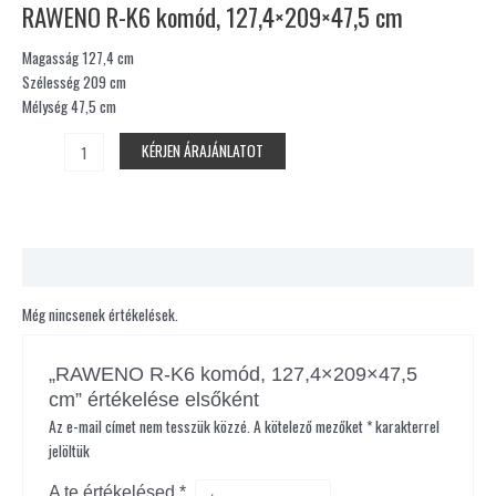
RAWENO R-K6 komód, 127,4×209×47,5 cm
Magasság 127,4 cm
Szélesség 209 cm
Mélység 47,5 cm
KÉRJEN ÁRAJÁNLATOT
Vélemények (0)
Még nincsenek értékelések.
„RAWENO R-K6 komód, 127,4×209×47,5
cm” értékelése elsőként
Az e-mail címet nem tesszük közzé.
A kötelező mezőket
*
karakterrel
jelöltük
A te értékelésed
*