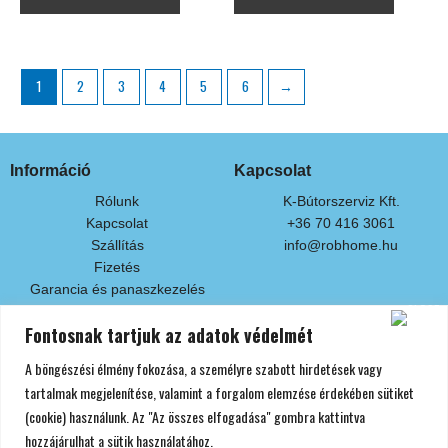
1
2
3
4
5
6
→
Információ
Kapcsolat
Rólunk
K-Bútorszerviz Kft.
Kapcsolat
+36 70 416 3061
Szállítás
info@robhome.hu
Fizetés
Garancia és panaszkezelés
Fontosnak tartjuk az adatok védelmét
Fizetési módok
A böngészési élmény fokozása, a személyre szabott hirdetések vagy
Készpénzben áruátvételkor
Bankkártyás fizetés
tartalmak megjelenítése, valamint a forgalom elemzése érdekében sütiket
Áruátvétel előtti banki átutalással
(cookie) használunk. Az "Az összes elfogadása" gombra kattintva
hozzájárulhat a sütik használatához.