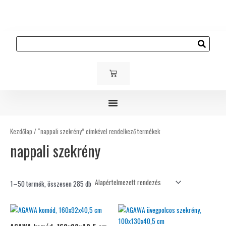
Skip
to
content
Keresés
KOSÁR
Gyerek és ifjúsági bútorok
Kárpitozott bútorok
Kültéri bútorok
Kezdőlap
/ “nappali szekrény” címkével rendelkező termékek
nappali szekrény
1–50 termék, összesen 285 db